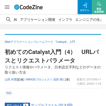
新規
ログイン
会員登録
AI
アプリケーション開発
インフラ
エンジニアの生き
Webアプリケーションフレームワーク「Catalyst」入門
初めてのCatalyst入門（4） URLパ
スとリクエストパラメータ
リクエスト情報やパラメータ、日本語文字列などのデータの
取り扱い方法
山田 祥寛
[監修] /
WINGSプロジェクト 花田 善仁
[著]
更新日: 2010/06/11
公開日: 2009/11/19
Perl
サンプルファイル (52.9 KB)
ダウンロード