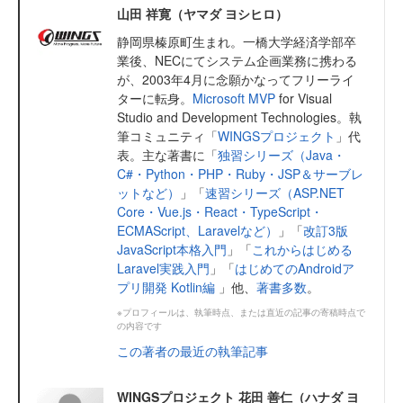
山田 祥寛（ヤマダ ヨシヒロ）
静岡県榛原町生まれ。一橋大学経済学部卒
業後、NECにてシステム企画業務に携わる
が、2003年4月に念願かなってフリーライ
ターに転身。
Microsoft MVP
for Visual
Studio and Development Technologies。執
筆コミュニティ「
WINGSプロジェクト
」代
表。主な著書に「
独習シリーズ（Java・
C#・Python・PHP・Ruby・JSP＆サーブレ
ットなど）
」「
速習シリーズ（ASP.NET
Core・Vue.js・React・TypeScript・
ECMAScript、Laravelなど）
」「
改訂3版
JavaScript本格入門
」「
これからはじめる
Laravel実践入門
」「
はじめてのAndroidア
プリ開発 Kotlin編
」他、
著書多数
。
※プロフィールは、執筆時点、または直近の記事の寄稿時点で
の内容です
この著者の最近の執筆記事
WINGSプロジェクト 花田 善仁（ハナダ ヨ