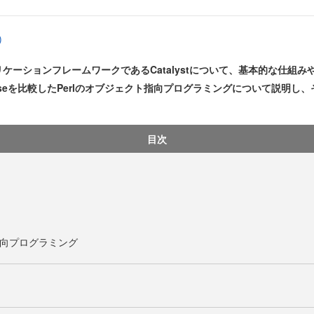
)
リケーションフレームワークであるCatalystについて、基本的な仕組
ooseを比較したPerlのオブジェクト指向プログラミングについて説明
目次
指向プログラミング