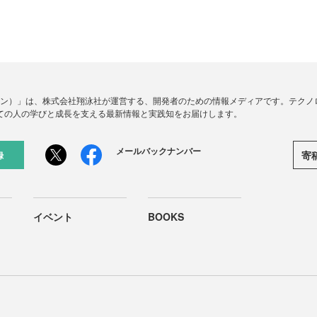
ードジン）」は、株式会社翔泳社が運営する、開発者のための情報メディアです。テク
ての人の学びと成長を支える最新情報と実践知をお届けします。
メールバックナンバー
寄
録
イベント
BOOKS