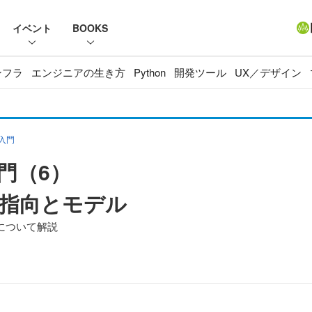
イベント
BOOKS
ンフラ
エンジニアの生き方
Python
開発ツール
UX／デザイン
」入門
入門（6）
ト指向とモデル
デルについて解説