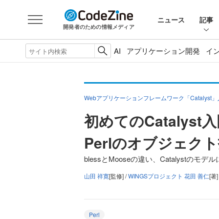
ニュース
記事
開発者のための情報メディア
AI
アプリケーション開発
イ
Webアプリケーションフレームワーク「Catalyst
初めてのCatalyst
Perlのオブジェク
blessとMooseの違い、Catalystのモ
山田 祥寛
[監修] /
WINGSプロジェクト 花田 善仁
[著]
Perl