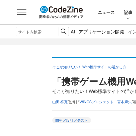
ニュース
記事
開発者のための情報メディア
AI
アプリケーション開発
イ
そこが知りたい！ Web標準サイトの活かし方
「携帯ゲーム機用W
そこが知りたい！Web標準サイトの活か
山田 祥寛
[監修] /
WINGSプロジェクト 宮本麻矢
[著
開発／設計／テスト