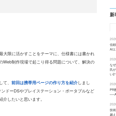
新
2026
信頼
AI
を最大限に活かすことをテーマに、仕様書には書かれ
2026
のWeb制作現場で起こり得る問題について、解決の
なぜ
氏が
い2
して、
前回は携帯用ページの作り方を紹介
しまし
2026
PR
テンドーDSやプレイステーション・ポータブルなど
──
紹介したいと思います。
2026
技術
越え