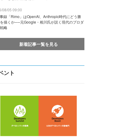
/08/05 09:00
議事録「Rimo」はOpenAI、Anthropic時代にどう勝
を描くか──元Google・相川氏が説く現代のプロダ
戦略
新着記事一覧を見る
ベント