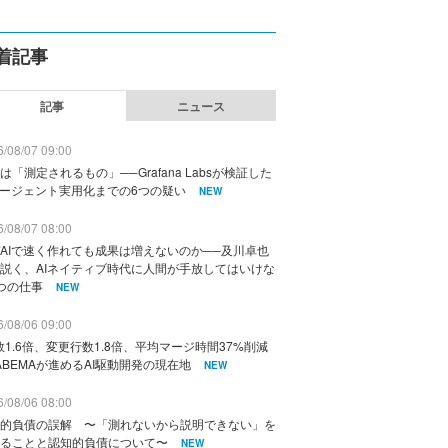
着記事
記事
ニュース
/08/07 09:00
は「測定されるもの」──Grafana Labsが検証した
エージェント実用化までの6つの疑い
NEW
/08/07 08:00
AIで速く作れても成果は増えないのか──及川卓也
説く、AIネイティブ時代に人間が手放してはいけな
つの仕事
NEW
/08/06 09:00
数1.6倍、変更行数1.8倍、平均マージ時間37%削減
ABEMAが進めるAI駆動開発の現在地
NEW
/08/06 08:00
的負債の誤解 〜「測れないから説明できない」を
ることと認知的負債について〜
NEW