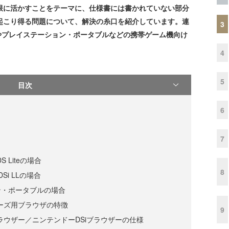
限に活かすことをテーマに、仕様書には書かれていない部分
起こり得る問題について、解決の糸口を紹介しています。連
3
やプレイステーション・ポータブルなどの携帯ゲーム機向け
4
5
目次
6
7
 Liteの場合
8
Si LLの場合
ン・ポータブルの場合
ーズ用ブラウザの特徴
9
ラウザー／ニンテンドーDSiブラウザーの仕様