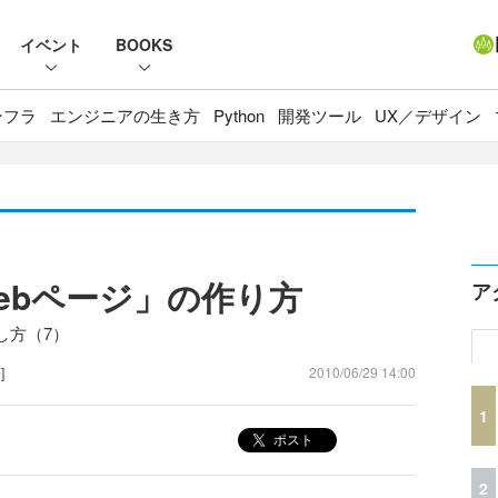
イベント
BOOKS
ンフラ
エンジニアの生き方
Python
開発ツール
UX／デザイン
ebページ」の作り方
ア
し方（7）
]
2010/06/29 14:00
1
ポスト
2