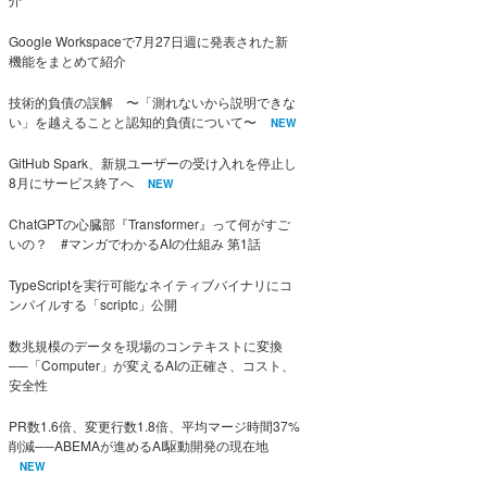
Google Workspaceで7月27日週に発表された新
機能をまとめて紹介
技術的負債の誤解 〜「測れないから説明できな
い」を越えることと認知的負債について〜
NEW
GitHub Spark、新規ユーザーの受け入れを停止し
8月にサービス終了へ
NEW
ChatGPTの心臓部『Transformer』って何がすご
いの？ #マンガでわかるAIの仕組み 第1話
TypeScriptを実行可能なネイティブバイナリにコ
ンパイルする「scriptc」公開
数兆規模のデータを現場のコンテキストに変換
──「Computer」が変えるAIの正確さ、コスト、
安全性
PR数1.6倍、変更行数1.8倍、平均マージ時間37%
削減──ABEMAが進めるAI駆動開発の現在地
NEW