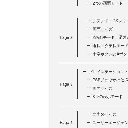
2つの画面モード
ニンテンドーDSシリ
画面サイズ
Page
2
2画面モード／通常
縦長／タテ長モー
十字ボタンとAボタ
プレイステーション
PSPブラウザの仕
Page
3
画面サイズ
3つの表示モード
文字のサイズ
Page
4
ユーザーエージェ