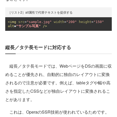
［リスト2］alt属性で代替テキストを提供する
<img
src
=
"sample.jpg"
width
=
"200"
height
=
"150"
alt
=
"サンプル写真"
/>
縦長／タテ長モードに対応する
縦長／タテ長モードでは、WebページをDSの画面に収
めることが優先され、自動的に独自のレイアウトに変換
されるので注意が必要です。例えば、tableタグや幅や高
さを指定したCSSなどが独自レイアウトに変換されるこ
とがあります。
これは、OperaのSSR技術が使われているためです。