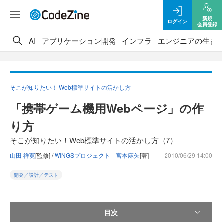
新規
ログイン
会員登録
AI
アプリケーション開発
インフラ
エンジニアの生き
そこが知りたい！ Web標準サイトの活かし方
「携帯ゲーム機用Webページ」の作
り方
そこが知りたい！Web標準サイトの活かし方（7）
山田 祥寛
[監修] /
WINGSプロジェクト 宮本麻矢
[著]
2010/06/29 14:00
開発／設計／テスト
目次