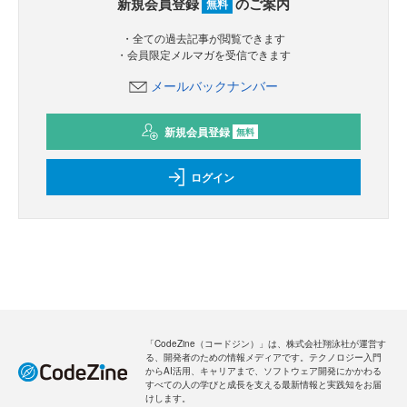
新規会員登録
のご案内
無料
・全ての過去記事が閲覧できます
・会員限定メルマガを受信できます
メールバックナンバー
新規会員登録
無料
ログイン
「CodeZine（コードジン）」は、株式会社翔泳社が運営す
る、開発者のための情報メディアです。テクノロジー入門
からAI活用、キャリアまで、ソフトウェア開発にかかわる
すべての人の学びと成長を支える最新情報と実践知をお届
けします。