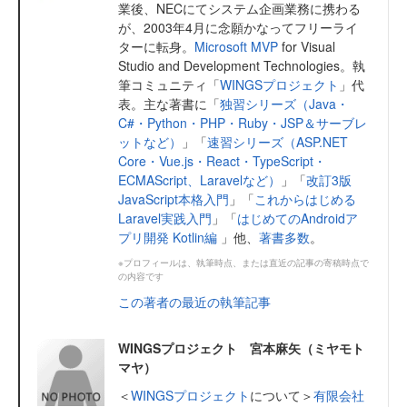
業後、NECにてシステム企画業務に携わる
が、2003年4月に念願かなってフリーライ
ターに転身。
Microsoft MVP
for Visual
Studio and Development Technologies。執
筆コミュニティ「
WINGSプロジェクト
」代
表。主な著書に「
独習シリーズ（Java・
C#・Python・PHP・Ruby・JSP＆サーブレ
ットなど）
」「
速習シリーズ（ASP.NET
Core・Vue.js・React・TypeScript・
ECMAScript、Laravelなど）
」「
改訂3版
JavaScript本格入門
」「
これからはじめる
Laravel実践入門
」「
はじめてのAndroidア
プリ開発 Kotlin編
」他、
著書多数
。
※プロフィールは、執筆時点、または直近の記事の寄稿時点で
の内容です
この著者の最近の執筆記事
WINGSプロジェクト 宮本麻矢（ミヤモト
マヤ）
＜
WINGSプロジェクト
について＞
有限会社