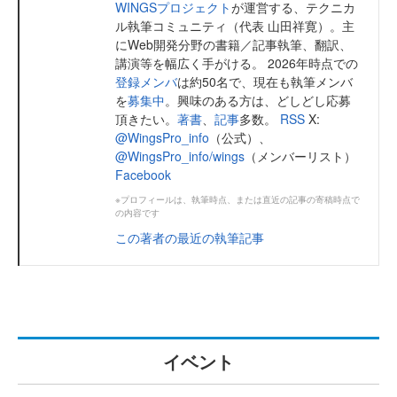
WINGSプロジェクト
が運営する、テクニカ
ル執筆コミュニティ（代表 山田祥寛）。主
にWeb開発分野の書籍／記事執筆、翻訳、
講演等を幅広く手がける。 2026年時点での
登録メンバ
は約50名で、現在も執筆メンバ
を
募集中
。興味のある方は、どしどし応募
頂きたい。
著書
、
記事
多数。
RSS
X:
@WingsPro_info
（公式）、
@WingsPro_info/wings
（メンバーリスト）
Facebook
※プロフィールは、執筆時点、または直近の記事の寄稿時点で
の内容です
この著者の最近の執筆記事
イベント