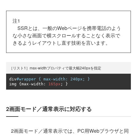
注1
SSRとは、一般のWebページを携帯電話のよう
な小さな画面で横スクロールすることなく表示で
きるようレイアウトし直す技術を言います。
［リスト1］max-widthプロパティで最大幅240pxを指定
div
#wrapper { max-width: 240px; }
img 
{
max
-
width
:
165px
;
}
2画面モード／通常表示に対応する
2画面モード／通常表示では、PC用Webブラウザと同