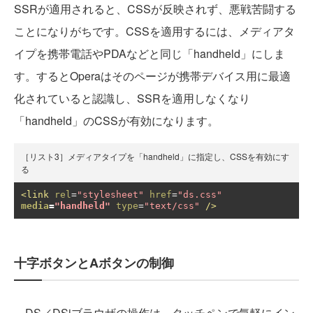
SSRが適用されると、CSSが反映されず、悪戦苦闘する
ことになりがちです。CSSを適用するには、メディアタ
イプを携帯電話やPDAなどと同じ「handheld」にしま
す。するとOperaはそのページが携帯デバイス用に最適
化されていると認識し、SSRを適用しなくなり
「handheld」のCSSが有効になります。
［リスト3］メディアタイプを「handheld」に指定し、CSSを有効にす
る
<link
rel
=
"stylesheet"
href
=
"ds.css"
media
=
"handheld"
type
=
"text/css"
/>
十字ボタンとAボタンの制御
DS／DSiブラウザの操作は、タッチペンで気軽にイン