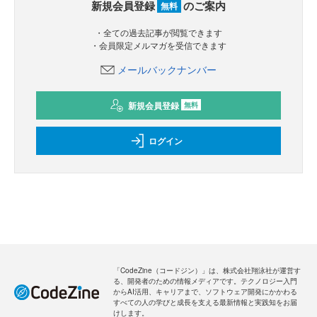
新規会員登録
のご案内
無料
・全ての過去記事が閲覧できます
・会員限定メルマガを受信できます
メールバックナンバー
新規会員登録
無料
ログイン
「CodeZine（コードジン）」は、株式会社翔泳社が運営す
る、開発者のための情報メディアです。テクノロジー入門
からAI活用、キャリアまで、ソフトウェア開発にかかわる
すべての人の学びと成長を支える最新情報と実践知をお届
けします。