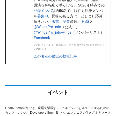
講演等を幅広く手がける。 2026年時点での
登録メンバ
は約50名で、現在も執筆メンバ
を
募集中
。興味のある方は、どしどし応募
頂きたい。
著書
、
記事
多数。
RSS
X:
@WingsPro_info
（公式）、
@WingsPro_info/wings
（メンバーリスト）
Facebook
※プロフィールは、執筆時点、または直近の記事の寄稿時点で
の内容です
この著者の最近の執筆記事
イベント
CodeZine編集部では、現場で活躍するデベロッパーをスターにするための
カンファレンス「Developers Summit」や、エンジニアの生きざまをブース