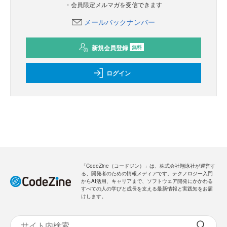
・会員限定メルマガを受信できます
メールバックナンバー
新規会員登録
無料
ログイン
「CodeZine（コードジン）」は、株式会社翔泳社が運営す
る、開発者のための情報メディアです。テクノロジー入門
からAI活用、キャリアまで、ソフトウェア開発にかかわる
すべての人の学びと成長を支える最新情報と実践知をお届
けします。