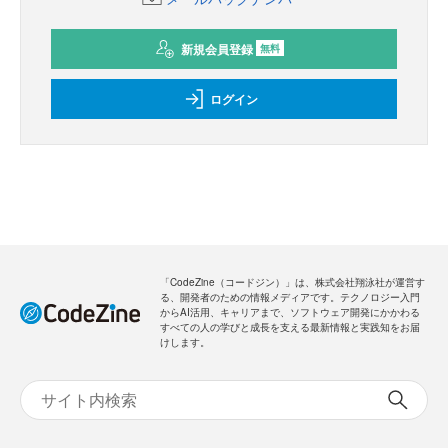
新規会員登録
無料
ログイン
「CodeZine（コードジン）」は、株式会社翔泳社が運営す
る、開発者のための情報メディアです。テクノロジー入門
からAI活用、キャリアまで、ソフトウェア開発にかかわる
すべての人の学びと成長を支える最新情報と実践知をお届
けします。