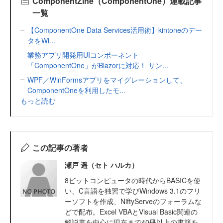
ComponentZine（ComponentOne）連載記事
一覧
【ComponentOne Data Services活用術】kintoneのデー
タをWi...
業務アプリ開発用UIコンポーネント
「ComponentOne」がBlazorに対応！ サン...
WPF／WinFormsアプリをマイグレーションして、
ComponentOneを利用したモ...
もっと読む
この記事の著者
瀬戸 遥（セト ハルカ）
8ビットコンピュータの時代からBASICを使
い、C言語を独習で学びWindows 3.1のフリ
ーソフトを作成、NiftyServeのフォーラムな
どで配布。Excel VBAとVisual Basic関連の
解説書を中心に現在まで40冊以上の書籍を