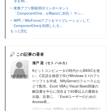
タをWi...
業務アプリ開発用UIコンポーネント
「ComponentOne」がBlazorに対応！ サン...
WPF／WinFormsアプリをマイグレーションして、
ComponentOneを利用したモ...
もっと読む
この記事の著者
瀬戸 遥（セト ハルカ）
8ビットコンピュータの時代からBASICを使
い、C言語を独習で学びWindows 3.1のフリ
ーソフトを作成、NiftyServeのフォーラムな
どで配布。Excel VBAとVisual Basic関連の
解説書を中心に現在まで40冊以上の書籍を
出版。近著に、「Excelユーザーのための
Access再...
※プロフィールは、執筆時点、または直近の記事の寄稿時点で