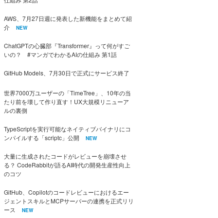
AWS、7月27日週に発表した新機能をまとめて紹
介
NEW
ChatGPTの心臓部『Transformer』って何がすご
いの？ #マンガでわかるAIの仕組み 第1話
GitHub Models、7月30日で正式にサービス終了
世界7000万ユーザーの「TimeTree」、10年の当
たり前を壊して作り直す！UX大規模リニューア
ルの裏側
TypeScriptを実行可能なネイティブバイナリにコ
ンパイルする「scriptc」公開
NEW
大量に生成されたコードがレビューを崩壊させ
る？ CodeRabbitが語るAI時代の開発生産性向上
のコツ
GitHub、Copilotのコードレビューにおけるエー
ジェントスキルとMCPサーバーの連携を正式リリ
ース
NEW