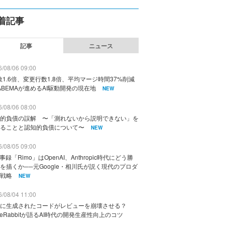
着記事
記事
ニュース
/08/06 09:00
数1.6倍、変更行数1.8倍、平均マージ時間37%削減
ABEMAが進めるAI駆動開発の現在地
NEW
/08/06 08:00
的負債の誤解 〜「測れないから説明できない」を
ることと認知的負債について〜
NEW
/08/05 09:00
議事録「Rimo」はOpenAI、Anthropic時代にどう勝
を描くか──元Google・相川氏が説く現代のプロダ
戦略
NEW
/08/04 11:00
に生成されたコードがレビューを崩壊させる？
deRabbitが語るAI時代の開発生産性向上のコツ