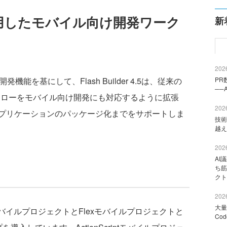
4.5を使用したモバイル向け開発ワーク
新
2026
け開発機能を基にして、Flash Builder 4.5は、従来の
PR
──
発ワークフローをモバイル向け開発にも対応するように拡張
2026
プリケーションのパッケージ化までをサポートしま
技術
越え
2026
AI
ち筋
クト
2026
大量
nScriptモバイルプロジェクトとFlexモバイルプロジェクトと
Co