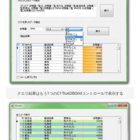
クエリ結果はもう1つのC1TrueDBGridコントロールで表示する