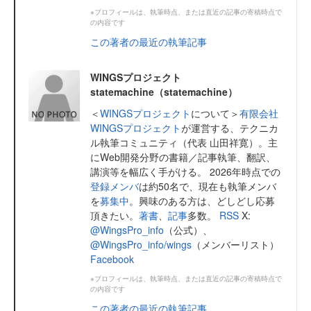
※プロフィールは、執筆時点、または直近の記事の寄稿時点で
の内容です
この著者の最近の執筆記事
WINGSプロジェクト
statemachine（statemachine）
＜
WINGSプロジェクト
について＞
有限会社
WINGSプロジェクト
が運営する、テクニカ
ル執筆コミュニティ（代表 山田祥寛）。主
にWeb開発分野の書籍／記事執筆、翻訳、
講演等を幅広く手がける。 2026年時点での
登録メンバ
は約50名で、現在も執筆メンバ
を
募集中
。興味のある方は、どしどし応募
頂きたい。
著書
、
記事
多数。
RSS
X:
@WingsPro_info
（公式）、
@WingsPro_info/wings
（メンバーリスト）
Facebook
※プロフィールは、執筆時点、または直近の記事の寄稿時点で
の内容です
この著者の最近の執筆記事