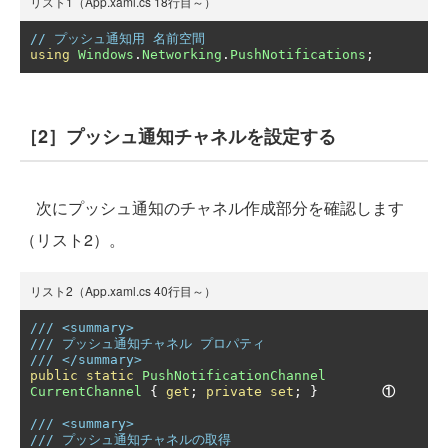
リスト1（App.xaml.cs 18行目～）
// プッシュ通知用 名前空間
using
Windows
.
Networking
.
PushNotifications
;
［2］プッシュ通知チャネルを設定する
次にプッシュ通知のチャネル作成部分を確認します
（リスト2）。
リスト2（App.xaml.cs 40行目～）
/// <summary>
/// プッシュ通知チャネル プロパティ
/// </summary>
public
static
PushNotificationChannel
CurrentChannel
{
get
;
private
set
;
}
①
/// <summary>
/// プッシュ通知チャネルの取得