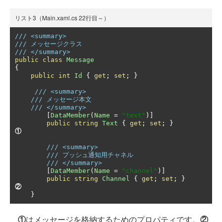
リスト3（Main.xaml.cs 22行目～）
/// <summary>
/// メッセージクラス
/// </summary>
public
class
Message
{
public
int
Id
{
get
;
set
;
}
/// <summary>
/// メッセージ本文
/// </summary>
[
DataMember
(
Name
=
"text"
)]
public
string
Text
{
get
;
set
;
}
①
/// <summary>
/// プッシュ通知用チャネル
/// </summary>
[
DataMember
(
Name
=
"channel"
)]
public
string
Channel
{
get
;
set
;
}
②
}
①
はメッセージを格納するためのプロパティです。
②