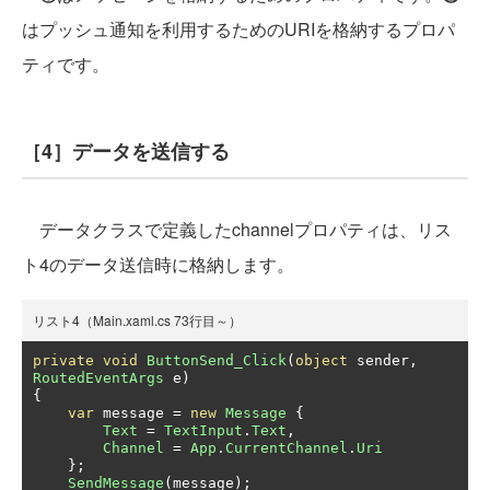
はプッシュ通知を利用するためのURIを格納するプロパ
ティです。
［4］データを送信する
データクラスで定義したchannelプロパティは、リス
ト4のデータ送信時に格納します。
リスト4（Main.xaml.cs 73行目～）
private
void
ButtonSend_Click
(
object
 sender
,
RoutedEventArgs
 e
)
{
var
 message 
=
new
Message
{
Text
=
TextInput
.
Text
,
Channel
=
App
.
CurrentChannel
.
Uri
};
SendMessage
(
message
);