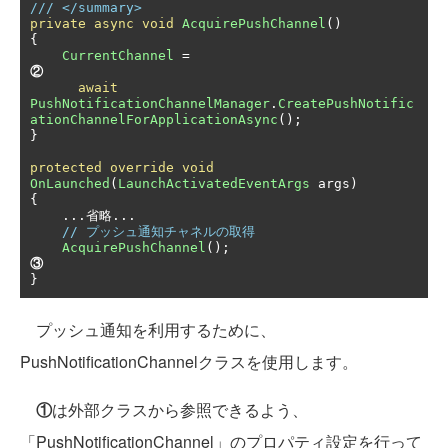
/// </summary>
private
async
void
AcquirePushChannel
()
{
CurrentChannel
=
②
await
PushNotificationChannelManager
.
CreatePushNotific
ationChannelForApplicationAsync
();
}
protected
override
void
OnLaunched
(
LaunchActivatedEventArgs
 args
)
{
...省略...
// プッシュ通知チャネルの取得
AcquirePushChannel
();
③
}
プッシュ通知を利用するために、
PushNotificationChannelクラスを使用します。
①
は外部クラスから参照できるよう、
「PushNotificationChannel」のプロパティ設定を行って