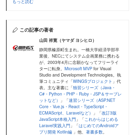
もっと読む
この記事の著者
山田 祥寛（ヤマダ ヨシヒロ）
静岡県榛原町生まれ。一橋大学経済学部卒
業後、NECにてシステム企画業務に携わる
が、2003年4月に念願かなってフリーライ
ターに転身。
Microsoft MVP
for Visual
Studio and Development Technologies。執
筆コミュニティ「
WINGSプロジェクト
」代
表。主な著書に「
独習シリーズ（Java・
C#・Python・PHP・Ruby・JSP＆サーブレ
ットなど）
」「
速習シリーズ（ASP.NET
Core・Vue.js・React・TypeScript・
ECMAScript、Laravelなど）
」「
改訂3版
JavaScript本格入門
」「
これからはじめる
Laravel実践入門
」「
はじめてのAndroidア
プリ開発 Kotlin編
」他、
著書多数
。