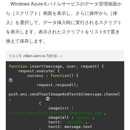
Windows Azureモバイルサービスのデータ管理画面か
ら［スクリプト］画面を表示し、さらに操作から［挿
入］を選択して、データ挿入時に実行されるスクリプト
を表示します。表示されたスクリプトをリスト5で置き
換えて保存します。
リスト5（Main.xaml.cs 73行目～）
function
 insert
(
message
,
 user
,
 request
)
{
    request
.
execute
(
{
        success 
:
function
()
{
①
            request
.
respond
();
push
.
wns
.
sendToastImageAndText03
(
message
.
channel
,
②
{
                 image1src 
:
'http://www.wings.msn.to/image/wings.jpg'
,
                 image1alt 
:
'wings'
,
                 text1
:
'message'
,
                 text2
:
 message
.
text 
