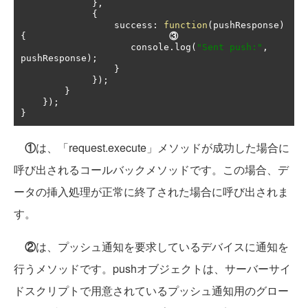
},
{
                 success
:
function
(
pushResponse
)
{
③
                    console
.
log
(
"Sent push:"
,
pushResponse
);
}
});
}
});
}
①
は、「request.execute」メソッドが成功した場合に
呼び出されるコールバックメソッドです。この場合、デ
ータの挿入処理が正常に終了された場合に呼び出されま
す。
②
は、プッシュ通知を要求しているデバイスに通知を
行うメソッドです。pushオブジェクトは、サーバーサイ
ドスクリプトで用意されているプッシュ通知用のグロー