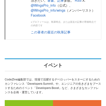
頂きたい。
著書
、
記事
多数。
RSS
X:
@WingsPro_info
（公式）、
@WingsPro_info/wings
（メンバーリスト）
Facebook
※プロフィールは、執筆時点、または直近の記事の寄稿時点で
の内容です
この著者の最近の執筆記事
イベント
CodeZine編集部では、現場で活躍するデベロッパーをスターにするための
カンファレンス「Developers Summit」や、エンジニアの生きざまをブース
トするためのイベント「Developers Boost」など、さまざまなカンファレ
ンスを企画・運営しています。