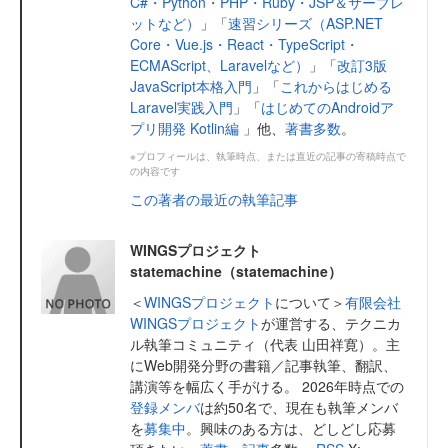
C#・Python・PHP・Ruby・JSP＆サーブレ
ットなど）
」「
速習シリーズ（ASP.NET
Core・Vue.js・React・TypeScript・
ECMAScript、Laravelなど）
」「
改訂3版
JavaScript本格入門
」「
これからはじめる
Laravel実践入門
」「
はじめてのAndroidア
プリ開発 Kotlin編
」他、
著書多数
。
※プロフィールは、執筆時点、または直近の記事の寄稿時点で
の内容です
この著者の最近の執筆記事
WINGSプロジェクト
statemachine（statemachine）
＜
WINGSプロジェクト
について＞
有限会社
WINGSプロジェクト
が運営する、テクニカ
ル執筆コミュニティ（代表 山田祥寛）。主
にWeb開発分野の書籍／記事執筆、翻訳、
講演等を幅広く手がける。 2026年時点での
登録メンバ
は約50名で、現在も執筆メンバ
を
募集中
。興味のある方は、どしどし応募