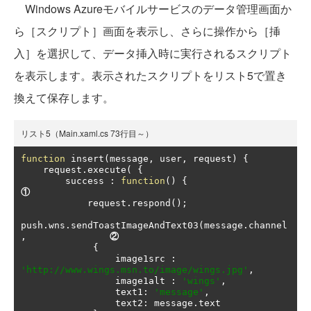
Windows Azureモバイルサービスのデータ管理画面か
ら［スクリプト］画面を表示し、さらに操作から［挿
入］を選択して、データ挿入時に実行されるスクリプト
を表示します。表示されたスクリプトをリスト5で置き
換えて保存します。
リスト5（Main.xaml.cs 73行目～）
function
 insert
(
message
,
 user
,
 request
)
{
    request
.
execute
(
{
        success 
:
function
()
{
①
            request
.
respond
();
push
.
wns
.
sendToastImageAndText03
(
message
.
channel
,
②
{
                 image1src 
:
'http://www.wings.msn.to/image/wings.jpg'
,
                 image1alt 
:
'wings'
,
                 text1
:
'message'
,
                 text2
:
 message
.
text 
