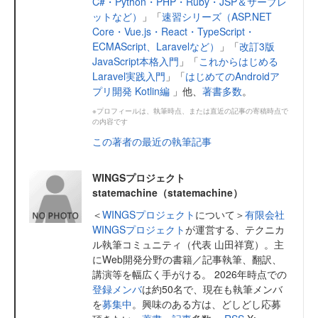
C#・Python・PHP・Ruby・JSP＆サーブレ
ットなど）
」「
速習シリーズ（ASP.NET
Core・Vue.js・React・TypeScript・
ECMAScript、Laravelなど）
」「
改訂3版
JavaScript本格入門
」「
これからはじめる
Laravel実践入門
」「
はじめてのAndroidア
プリ開発 Kotlin編
」他、
著書多数
。
※プロフィールは、執筆時点、または直近の記事の寄稿時点で
の内容です
この著者の最近の執筆記事
WINGSプロジェクト
statemachine（statemachine）
＜
WINGSプロジェクト
について＞
有限会社
WINGSプロジェクト
が運営する、テクニカ
ル執筆コミュニティ（代表 山田祥寛）。主
にWeb開発分野の書籍／記事執筆、翻訳、
講演等を幅広く手がける。 2026年時点での
登録メンバ
は約50名で、現在も執筆メンバ
を
募集中
。興味のある方は、どしどし応募