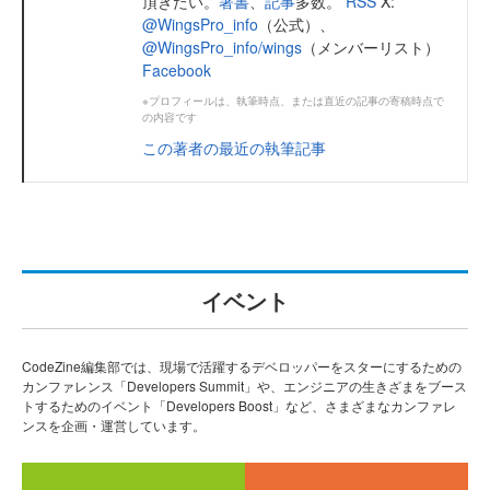
頂きたい。
著書
、
記事
多数。
RSS
X:
@WingsPro_info
（公式）、
@WingsPro_info/wings
（メンバーリスト）
Facebook
※プロフィールは、執筆時点、または直近の記事の寄稿時点で
の内容です
この著者の最近の執筆記事
イベント
CodeZine編集部では、現場で活躍するデベロッパーをスターにするための
カンファレンス「Developers Summit」や、エンジニアの生きざまをブース
トするためのイベント「Developers Boost」など、さまざまなカンファレ
ンスを企画・運営しています。