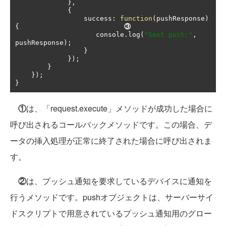
},
{
                 success
:
function
(
pushResponse
)
{
③
                    console
.
log
(
"Sent push:"
,
pushResponse
);
}
});
}
});
}
①
は、「request.execute」メソッドが成功した場合に
呼び出されるコールバックメソッドです。この場合、デ
ータの挿入処理が正常に終了された場合に呼び出されま
す。
②
は、プッシュ通知を要求しているデバイスに通知を
行うメソッドです。pushオブジェクトは、サーバーサイ
ドスクリプトで用意されているプッシュ通知用のグロー