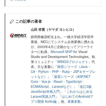
この記事の著者
山田 祥寛（ヤマダ ヨシヒロ）
静岡県榛原町生まれ。一橋大学経済学部卒
業後、NECにてシステム企画業務に携わる
が、2003年4月に念願かなってフリーライ
ターに転身。
Microsoft MVP
for Visual
Studio and Development Technologies。執
筆コミュニティ「
WINGSプロジェクト
」代
表。主な著書に「
独習シリーズ（Java・
C#・Python・PHP・Ruby・JSP＆サーブレ
ットなど）
」「
速習シリーズ（ASP.NET
Core・Vue.js・React・TypeScript・
ECMAScript、Laravelなど）
」「
改訂3版
JavaScript本格入門
」「
これからはじめる
Laravel実践入門
」「
はじめてのAndroidア
プリ開発 Kotlin編
」他、
著書多数
。