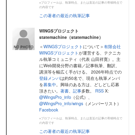
※プロフィールは、執筆時点、または直近の記事の寄稿時点で
の内容です
この著者の最近の執筆記事
WINGSプロジェクト
statemachine（statemachine）
＜
WINGSプロジェクト
について＞
有限会社
WINGSプロジェクト
が運営する、テクニカ
ル執筆コミュニティ（代表 山田祥寛）。主
にWeb開発分野の書籍／記事執筆、翻訳、
講演等を幅広く手がける。 2026年時点での
登録メンバ
は約50名で、現在も執筆メンバ
を
募集中
。興味のある方は、どしどし応募
頂きたい。
著書
、
記事
多数。
RSS
X:
@WingsPro_info
（公式）、
@WingsPro_info/wings
（メンバーリスト）
Facebook
※プロフィールは、執筆時点、または直近の記事の寄稿時点で
の内容です
この著者の最近の執筆記事