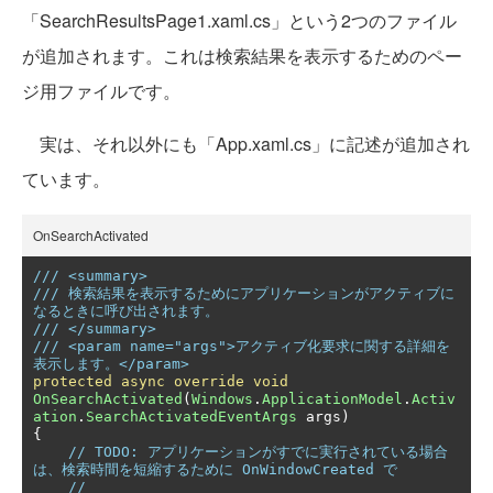
「SearchResultsPage1.xaml.cs」という2つのファイル
が追加されます。これは検索結果を表示するためのペー
ジ用ファイルです。
実は、それ以外にも「App.xaml.cs」に記述が追加され
ています。
OnSearchActivated
/// <summary>
/// 検索結果を表示するためにアプリケーションがアクティブに
なるときに呼び出されます。
/// </summary>
/// <param name="args">アクティブ化要求に関する詳細を
表示します。</param>
protected
async
override
void
OnSearchActivated
(
Windows
.
ApplicationModel
.
Activ
ation
.
SearchActivatedEventArgs
 args
)
{
// TODO: アプリケーションがすでに実行されている場合
は、検索時間を短縮するために OnWindowCreated で
// 