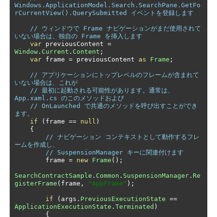
Windows.ApplicationModel.Search.SearchPane.GetFo
rCurrentView().QuerySubmitted イベントを登録します
// ウィンドウで Frame ナビゲーションがまだ使用されて
いない場合は、独自の Frame を挿入します
var
 previousContent 
=
Window
.
Current
.
Content
;
var
 frame 
=
 previousContent 
as
Frame
;
// アプリケーションにトップレベルのフレームが含まれて
いない場合は、これが 
// 最初に起動される可能性があります。通常は、
App.xaml.cs のこのメソッドおよび 
// OnLaunched で共通のメソッドを呼び出すことができ
ます。
if
(
frame 
==
null
)
{
// ナビゲーション コンテキストとして動作するフレ
ームを作成し、
// SuspensionManager キーに関連付けます
        frame 
=
new
Frame
();
SearchContractSample
.
Common
.
SuspensionManager
.
Re
gisterFrame
(
frame
,
"AppFrame"
);
if
(
args
.
PreviousExecutionState
==
ApplicationExecutionState
.
Terminated
)
{