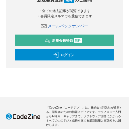
・全ての過去記事が閲覧できます
・会員限定メルマガを受信できます
メールバックナンバー
新規会員登録
無料
ログイン
「CodeZine（コードジン）」は、株式会社翔泳社が運営す
る、開発者のための情報メディアです。テクノロジー入門
からAI活用、キャリアまで、ソフトウェア開発にかかわる
すべての人の学びと成長を支える最新情報と実践知をお届
けします。