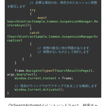
// 必要な場合のみ、保存されたセッション状態
を復元します
try
{
await
SearchContractSample
.
Common
.
SuspensionManager
.
Re
storeAsync
();
}
catch
(
SearchContractSample
.
Common
.
SuspensionManagerEx
ception
)
{
// 状態の復元に何か問題があります。
// 状態がないものとして続行します
}
}
}
    frame
.
Navigate
(
typeof
(
SearchResultsPage1
),
args
.
QueryText
);
Window
.
Current
.
Content
=
 frame
;
// 現在のウィンドウがアクティブであることを確認します
Window
.
Current
.
Activate
();
}
OnSearchActivatedイベントハンドラーは、検索チャ