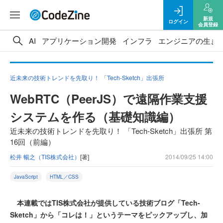
新規
ログイン
会員登録
AI
アプリケーション開発
インフラ
エンジニアの生き
近未来の技術トレンドを先取り！ 「Tech-Sketch」出張所
WebRTC（PeerJS）で遠隔作業支援
システムを作る（基礎知識編）
近未来の技術トレンドを先取り！ 「Tech-Sketch」出張所 第
16回（前編）
松井 暢之（TIS株式会社）
[著]
2014/09/25 14:00
JavaScript
HTML／CSS
本連載ではTIS株式会社が提供している技術ブログ「Tech-
Sketch」から「コレは！」というテーマをピックアップし、加