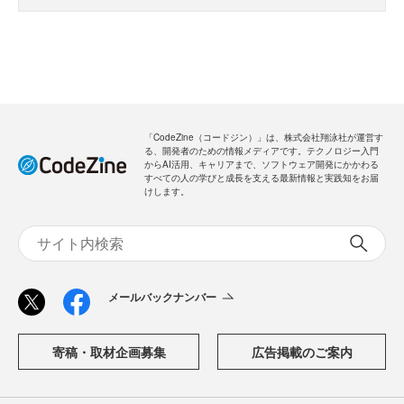
・全ての過去記事が閲覧できます
・会員限定メルマガを受信できます
メールバックナンバー
新規会員登録
無料
ログイン
「CodeZine（コードジン）」は、株式会社翔泳社が運営す
る、開発者のための情報メディアです。テクノロジー入門
からAI活用、キャリアまで、ソフトウェア開発にかかわる
すべての人の学びと成長を支える最新情報と実践知をお届
けします。