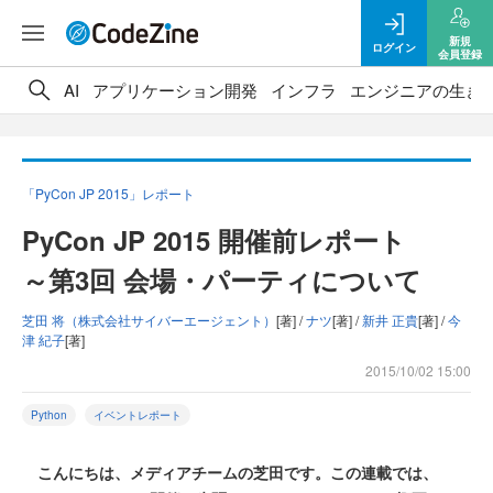
新規
ログイン
会員登録
AI
アプリケーション開発
インフラ
エンジニアの生き
「PyCon JP 2015」レポート
PyCon JP 2015 開催前レポート
～第3回 会場・パーティについて
芝田 将（株式会社サイバーエージェント）
[著] /
ナツ
[著] /
新井 正貴
[著] /
今
津 紀子
[著]
2015/10/02 15:00
Python
イベントレポート
こんにちは、メディアチームの芝田です。この連載では、