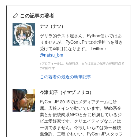
この記事の著者
ナツ（ナツ）
ゲリラ的テスト屋さん。Python使いではあ
りませんが、PyCon JPでは会場担当を引き
受けて4年目になります。 Twitter：
@natsu_bm
※プロフィールは、執筆時点、または直近の記事の寄稿時点で
の内容です
この著者の最近の執筆記事
今津 紀子（イマヅ ノリコ）
PyCon JP 2015ではメディアチームに所
属。広報メインで動いています。Web系企
業とか伝統肉系NPOとかに所属しているジ
ビエ愛好家です。クリエイティブなことは
一切できません。今欲しいものは第一種銃
猟免許。二種でもいい。PyCon JPスタッフ