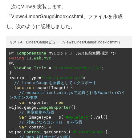
次にViewを実装します。
「Views\LinearGauge\Index.cshtml」ファイルを作成
し、次のように記述しました。
リスト4 LinearGaugeビュー（Views\LinearGauge\Index.cshtml）
@*
ComponentOne
 MVC
コントロールの名前空間指定
*@
@using
 C1
.
Web
.
Mvc
@{
ViewBag
.
Title
=
"LinearGaugeサンプル"
;
}
<
script type
=
"text/javascript"
>
// LinearGaugeを画像としてエクスポート
function
 exportImage
()
{
// webapiclient.min.jsで定義されるExporterのイ
ンスタンス作成
var
 exporter 
=
new
wijmo
.
gauge
.
ImageExporter
();
// 画像種別を取得
var
 imageType 
=
 $
(
"#mySelect"
).
val
();
// 対象となるコントロールを取得
var
 control 
=
wijmo
.
Control
.
getControl
(
'#linearGauge'
);
// Web APIサービスのURL