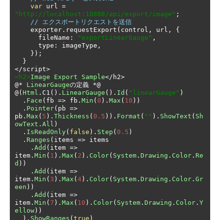
var
 url 
=
"http://localhost:18888/api/export/image"
;
// エクスポートリクエストを送信
    exporter
.
requestExport
(
control
,
 url
,
{
      fileName
:
"exportLinearGauge"
,
      type
:
 imageType
,
});
}
</
script
>
<h2>
Image
Export
Sample
</
h2
>
@*
LinearGauge
の定義
*@
@(
Html
.
C1
().
LinearGauge
().
Id
(
"linearGauge"
)
.
Face
(
fb 
=>
 fb
.
Min
(
0
).
Max
(
10
))
.
Pointer
(
pb 
=>
pb
.
Max
(
5
).
Thickness
(
0.5
)).
Format
(
""
).
ShowText
(
Sh
owText
.
All
)
.
IsReadOnly
(
false
).
Step
(
0.5
)
.
Ranges
(
items 
=>
 items

.
Add
(
item 
=>
item
.
Min
(
1
).
Max
(
2
).
Color
(
System
.
Drawing
.
Color
.
Re
d
))
.
Add
(
item 
=>
item
.
Min
(
3
).
Max
(
4
).
Color
(
System
.
Drawing
.
Color
.
Gr
een
))
.
Add
(
item 
=>
item
.
Min
(
7
).
Max
(
10
).
Color
(
System
.
Drawing
.
Color
.
Y
ellow
))
).
ShowRanges
(
true
)