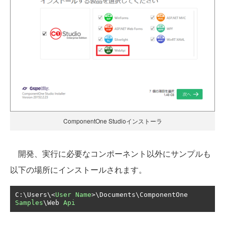
ComponentOne Studioインストーラ
開発、実行に必要なコンポーネント以外にサンプルも
以下の場所にインストールされます。
C
:
\Users\<
User
Name
>
\Documents\ComponentOne 
Samples
\Web 
Api