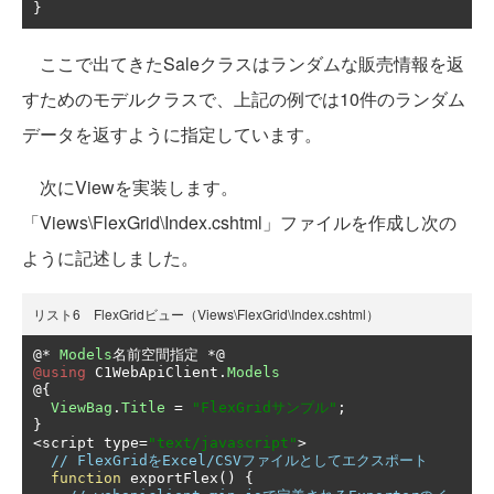
}
ここで出てきたSaleクラスはランダムな販売情報を返
すためのモデルクラスで、上記の例では10件のランダム
データを返すように指定しています。
次にViewを実装します。
「Views\FlexGrid\Index.cshtml」ファイルを作成し次の
ように記述しました。
リスト6 FlexGridビュー（Views\FlexGrid\Index.cshtml）
@*
Models
名前空間指定
*@
@using
 C1WebApiClient
.
Models
@{
ViewBag
.
Title
=
"FlexGridサンプル"
;
}
<
script type
=
"text/javascript"
>
// FlexGridをExcel/CSVファイルとしてエクスポート
function
 exportFlex
()
{