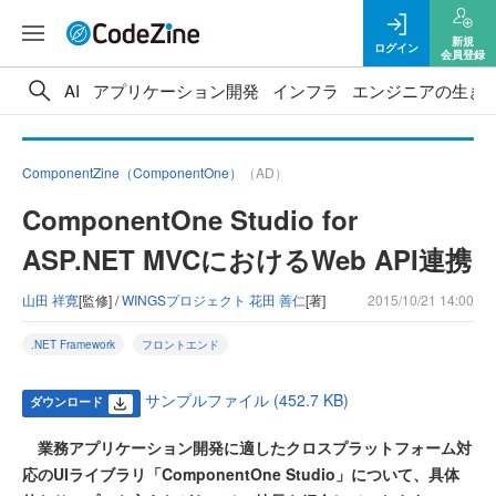
新規
ログイン
会員登録
AI
アプリケーション開発
インフラ
エンジニアの生き
ComponentZine（ComponentOne）
（AD）
ComponentOne Studio for
ASP.NET MVCにおけるWeb API連携
山田 祥寛
[監修] /
WINGSプロジェクト 花田 善仁
[著]
2015/10/21 14:00
.NET Framework
フロントエンド
サンプルファイル (452.7 KB)
ダウンロード
業務アプリケーション開発に適したクロスプラットフォーム対
応のUIライブラリ「ComponentOne Studio」について、具体