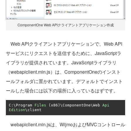
ComponentOne Web APIクライアントアプリケーション作成
Web APIクライアントアプリケーションで、Web API
サービスにリクエストを送信するために、JavaScriptラ
イブラリが提供されています。JavaScriptライブラリ
（webapiclient.min.js）は、ComponentOneのインスト
ールフォルダに置かれています。デフォルトでインスト
ールした場合には以下の場所に入っているはずです。
C
:
\Program 
Files
(
x86
)
\ComponentOne\Web 
Api
Edition
\client
webapiclient.min.jsは、WijmoおよびMVCコントロール