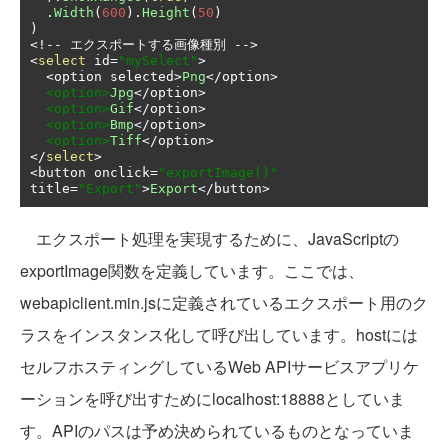
.
Width
(
600
).
Height
(
50
)
)
<!--
エクスポートする画像種別
-->
<
select
 id
=
"mySelect"
>
<
option selected
>
Png
</
option
>
<option>
Jpg
</
option
>
<option>
Gif
</
option
>
<option>
Bmp
</
option
>
<option>
Tiff
</
option
>
</
select
>
<
button onclick
=
"exportImage()"
title
=
"Export"
>
Export
</
button
>
エクスポート処理を実現するために、JavaScriptの
exportImage関数を定義しています。ここでは、
webapiclient.min.jsに定義されているエクスポート用のク
ラスをインスタンス化して呼び出しています。hostには
セルフホスティングしているWeb APIサービスアプリケ
ーションを呼び出すためにlocalhost:18888としていま
す。APIのパスは予め決められているものとなっていま