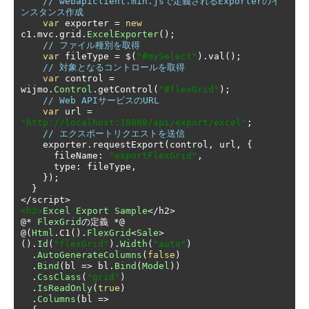
// webapiclient.min.jsで定義されるExporterのイ
ンスタンス作成
var
 exporter 
=
new
c1
.
mvc
.
grid
.
ExcelExporter
();
// ファイル種別を取得
var
 fileType 
=
 $
(
"#mySelect"
).
val
();
// 対象となるコントロールを取得
var
 control 
=
wijmo
.
Control
.
getControl
(
"#flexGrid"
);
// Web APIサービスのURL
var
 url 
=
"http://localhost:18888/api/export/excel"
;
// エクスポートリクエストを送信
    exporter
.
requestExport
(
control
,
 url
,
{
      fileName
:
"exportFlexGrid"
,
      type
:
 fileType
,
});
}
</
script
>
<h2>
Excel
Export
Sample
</
h2
>
@*
FlexGrid
の定義
*@
@(
Html
.
C1
().
FlexGrid
<
Sale
>
().
Id
(
"flexGrid"
).
Width
(
"auto"
)
.
AutoGenerateColumns
(
false
)
.
Bind
(
bl 
=>
 bl
.
Bind
(
Model
))
.
CssClass
(
"grid"
)
.
IsReadOnly
(
true
)
.
Columns
(
bl 
=>