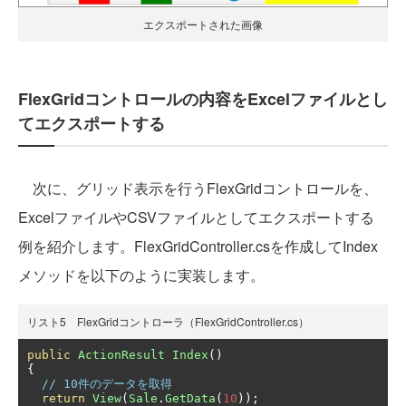
エクスポートされた画像
FlexGridコントロールの内容をExcelファイルとし
てエクスポートする
次に、グリッド表示を行うFlexGridコントロールを、
ExcelファイルやCSVファイルとしてエクスポートする
例を紹介します。FlexGridController.csを作成してIndex
メソッドを以下のように実装します。
リスト5 FlexGridコントローラ（FlexGridController.cs）
public
ActionResult
Index
()
{
// 10件のデータを取得
return
View
(
Sale
.
GetData
(
10
));