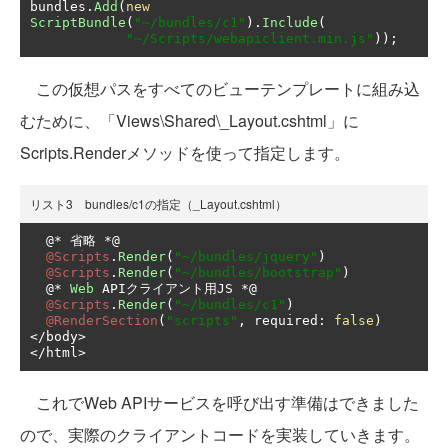
bundles
.
Add
(
new
ScriptBundle
(
"~/bundles/c1"
).
Include
(
"~/Scripts/webapiclient.min.js"
));
この仮想パスをすべてのビューテンプレートに組み込
むために、「Views\Shared\_Layout.cshtml」に
Scripts.Renderメソッドを使って指定します。
リスト3 bundles/c1の指定（_Layout.cshtml）
@*
省略
*@
@Scripts
.
Render
(
"~/bundles/jquery"
)
@Scripts
.
Render
(
"~/bundles/bootstrap"
)
@*
Web
 API
クライアント用
JS 
*@
@Scripts
.
Render
(
"~/bundles/c1"
)
@RenderSection
(
"scripts"
,
 required
:
false
)
</
body
>
</
html
>
これでWeb APIサービスを呼び出す準備はできました
ので、実際のクライアントコードを実装していきます。