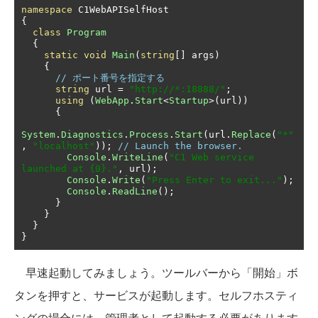
namespace
{
class
Program
{
static
void
Main
(
string
[]
 args
)
{
// ポート番号を指定する
string
 url 
=
"http://*:18888/"
;
using
(
WebApp
.
Start
<
Startup
>(
url
))
{
System
.
Diagnostics
.
Process
.
Start
(
url
.
Replace
(
"*"
,
"localhost"
));
// Launch the browser.
Console
.
WriteLine
(
"C1 Web service 
launched at {0}."
,
 url
);
Console
.
Write
(
"Press Enter to exit..."
);
Console
.
ReadLine
();
}
}
}
}
早速起動してみましょう。ツールバーから「開始」ボ
タンを押すと、サービスが起動します。セルフホスティ
ングの場合には、管理者として起動する必要があります