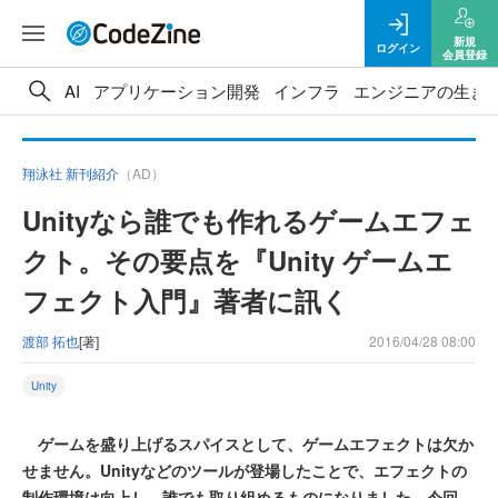
新規
ログイン
会員登録
AI
アプリケーション開発
インフラ
エンジニアの生き
翔泳社 新刊紹介
（AD）
Unityなら誰でも作れるゲームエフェ
クト。その要点を『Unity ゲームエ
フェクト入門』著者に訊く
渡部 拓也
[著]
2016/04/28 08:00
Unity
ゲームを盛り上げるスパイスとして、ゲームエフェクトは欠か
せません。Unityなどのツールが登場したことで、エフェクトの
制作環境は向上し、誰でも取り組めるものになりました。今回、