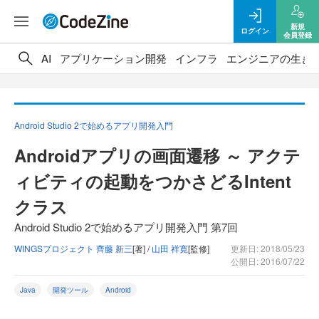
新規
ログイン
会員登録
AI
アプリケーション開発
インフラ
エンジニアの生き
Android Studio 2で始めるアプリ開発入門
Androidアプリの画面遷移 ～ アクテ
ィビティの起動をつかさどるIntent
クラス
Android Studio 2で始めるアプリ開発入門 第7回
WINGSプロジェクト 齊藤 新三
[著] /
山田 祥寛
[監修]
更新日: 2018/05/23
公開日: 2016/07/22
Java
開発ツール
Android