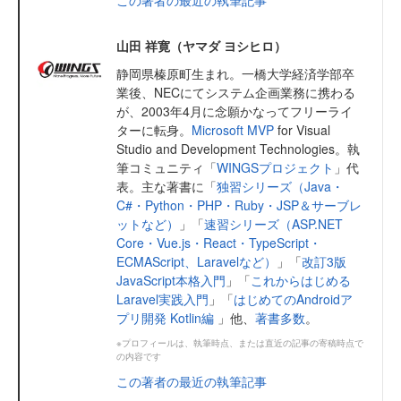
山田 祥寛（ヤマダ ヨシヒロ）
静岡県榛原町生まれ。一橋大学経済学部卒
業後、NECにてシステム企画業務に携わる
が、2003年4月に念願かなってフリーライ
ターに転身。
Microsoft MVP
for Visual
Studio and Development Technologies。執
筆コミュニティ「
WINGSプロジェクト
」代
表。主な著書に「
独習シリーズ（Java・
C#・Python・PHP・Ruby・JSP＆サーブレ
ットなど）
」「
速習シリーズ（ASP.NET
Core・Vue.js・React・TypeScript・
ECMAScript、Laravelなど）
」「
改訂3版
JavaScript本格入門
」「
これからはじめる
Laravel実践入門
」「
はじめてのAndroidア
プリ開発 Kotlin編
」他、
著書多数
。
※プロフィールは、執筆時点、または直近の記事の寄稿時点で
の内容です
この著者の最近の執筆記事