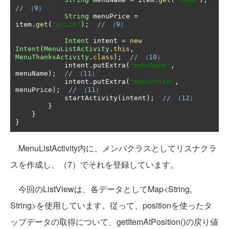
// （9）
String
 menuPrice 
=
item
.
get
(
"price"
);
// （9）
Intent
 intent 
=
new
Intent
(
MenuListActivity
.
this
,
MenuThanksActivity
.
class
);
// （10）
            intent
.
putExtra
(
"menuName"
,
menuName
);
// （11）
            intent
.
putExtra
(
"menuPrice"
,
menuPrice
);
// （11）
            startActivity
(
intent
);
// （12）
}
}
}
MenuListActivity内に、メンバクラスとしてリスナクラ
スを作成し、（7）でそれを登録しています。
今回のListViewは、各データとしてMap<String,
String>を使用しています。従って、positionを使ったタ
ップデータの取得について、getItemAtPosition()の戻り値