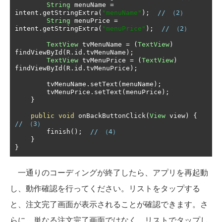
String
 menuName 
=
intent
.
getStringExtra
(
"menuName"
);
// （2）
String
 menuPrice 
=
intent
.
getStringExtra
(
"menuPrice"
);
// （2）
TextView
 tvMenuName 
=
(
TextView
)
findViewById
(
R
.
id
.
tvMenuName
);
TextView
 tvMenuPrice 
=
(
TextView
)
findViewById
(
R
.
id
.
tvMenuPrice
);
        tvMenuName
.
setText
(
menuName
);
        tvMenuPrice
.
setText
(
menuPrice
);
}
public
void
 onBackButtonClick
(
View
 view
)
{
// （3）
        finish
();
// （4）
}
}
一通りのコーディングが終了したら、アプリを再起動
し、動作確認を行ってください。リストをタップする
と、注文完了画面が表示されることが確認できます。さ
らに、単なる注文完了画面ではなく、リストでタップし