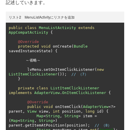
記述していきます。
リスト2 MenuListActivityにリスナを追加
public
class
MenuListActivity
extends
AppCompatActivity
{
@Override
protected
void
 onCreate
(
Bundle
savedInstanceState
)
{
～省略～
        lvMenu
.
setOnItemClickListener
(
new
ListItemClickListener
());
// （7）
}
private
class
ListItemClickListener
implements
AdapterView
.
OnItemClickListener
{
@Override
public
void
 onItemClick
(
AdapterView
<?>
parent
,
View
 view
,
int
 position
,
long
 id
)
{
Map
<
String
,
String
>
 item 
=
(
Map
<
String
,
String
>)
parent
.
getItemAtPosition
(
position
);
// （8）
String
 menuName 
=
 item
.
get
(
"name"
);