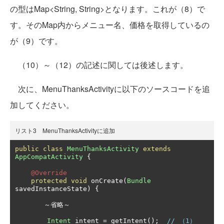
の型はMap<String, String>となります。これが（8）で
す。そのMap内からメニュー名、価格を取得しているの
が（9）です。
（10）～（12）の記述に関しては後述します。
次に、MenuThanksActivityに以下のソースコードを追
加してください。
リスト3 MenuThanksActivityに追加
public
class
MenuThanksActivity
extends
AppCompatActivity
{
@Override
protected
void
 onCreate
(
Bundle
savedInstanceState
)
{
～省略～
Intent
 intent 
=
 getIntent
();
// （1）