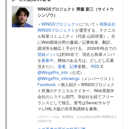
WINGSプロジェクト 齊藤 新三（サイトウ
シンゾウ）
＜
WINGSプロジェクト
について＞
有限会社
WINGSプロジェクト
が運営する、テクニカ
ル執筆コミュニティ（代表 山田祥寛）。主
にWeb開発分野の書籍／記事執筆、翻訳、
講演等を幅広く手がける。 2026年時点での
登録メンバ
は約50名で、現在も執筆メンバ
を
募集中
。興味のある方は、どしどし応募
頂きたい。
著書
、
記事
多数。
RSS
X:
@WingsPro_info
（公式）、
@WingsPro_info/wings
（メンバーリスト）
Facebook
＜個人紹介＞WINGSプロジェク
ト所属のテクニカルライター。Web系製作
会社のシステム部門、SI会社を経てフリー
ランスとして独立。屋号はSarva(サルヴ
ァ)｡HAL大阪の非常勤講師を兼務。
※プロフィールは、執筆時点、または直近の記事の寄稿時点で
の内容です
この著者の最近の執筆記事