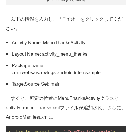
以下の情報を入力し、「Finish」をクリックしてくだ
さい。
Activity Name: MenuThanksActivity
Layout Name: activity_menu_thanks
Package name:
com.websarva.wings.android.intentsample
TargetSource Set: main
すると、所定の位置にMenuThanksActivityクラスと
activity_menu_thanks.xmlファイルが追加され、さらに、
AndroidManifest.xmlに
<activity
android:name
=
".MenuThanksActivity"
>