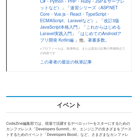
C#・Python・PHP・Ruby・JSP＆サーブレ
ットなど）
」「
速習シリーズ（ASP.NET
Core・Vue.js・React・TypeScript・
ECMAScript、Laravelなど）
」「
改訂3版
JavaScript本格入門
」「
これからはじめる
Laravel実践入門
」「
はじめてのAndroidア
プリ開発 Kotlin編
」他、
著書多数
。
※プロフィールは、執筆時点、または直近の記事の寄稿時点で
の内容です
この著者の最近の執筆記事
イベント
CodeZine編集部では、現場で活躍するデベロッパーをスターにするための
カンファレンス「Developers Summit」や、エンジニアの生きざまをブース
トするためのイベント「Developers Boost」など、さまざまなカンファレ