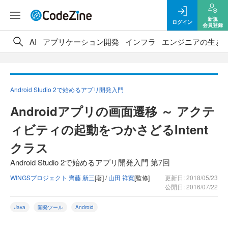
新規
ログイン
会員登録
AI
アプリケーション開発
インフラ
エンジニアの生き
Android Studio 2で始めるアプリ開発入門
Androidアプリの画面遷移 ～ アクテ
ィビティの起動をつかさどるIntent
クラス
Android Studio 2で始めるアプリ開発入門 第7回
WINGSプロジェクト 齊藤 新三
[著] /
山田 祥寛
[監修]
更新日: 2018/05/23
公開日: 2016/07/22
Java
開発ツール
Android