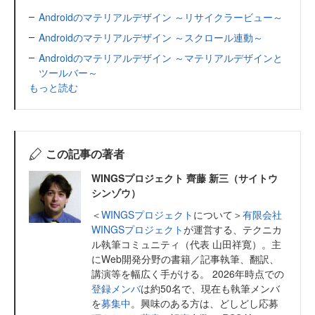
Androidのマテリアルデザイン ～リサイクラービュー～
Androidのマテリアルデザイン ～スクロール連動～
Androidのマテリアルデザイン ～マテリアルデザインと
ツールバー～
もっと読む
この記事の著者
WINGSプロジェクト 齊藤 新三（サイトウ
シンゾウ）
＜
WINGSプロジェクト
について＞
有限会社
WINGSプロジェクト
が運営する、テクニカ
ル執筆コミュニティ（代表 山田祥寛）。主
にWeb開発分野の書籍／記事執筆、翻訳、
講演等を幅広く手がける。 2026年時点での
登録メンバ
は約50名で、現在も執筆メンバ
を
募集中
。興味のある方は、どしどし応募