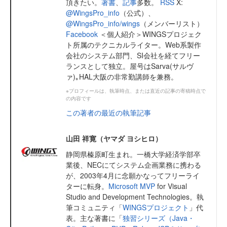
頂きたい。
著書
、
記事
多数。
RSS
X:
@WingsPro_info
（公式）、
@WingsPro_info/wings
（メンバーリスト）
Facebook
＜個人紹介＞WINGSプロジェク
ト所属のテクニカルライター。Web系製作
会社のシステム部門、SI会社を経てフリー
ランスとして独立。屋号はSarva(サルヴ
ァ)｡HAL大阪の非常勤講師を兼務。
※プロフィールは、執筆時点、または直近の記事の寄稿時点で
の内容です
この著者の最近の執筆記事
山田 祥寛（ヤマダ ヨシヒロ）
静岡県榛原町生まれ。一橋大学経済学部卒
業後、NECにてシステム企画業務に携わる
が、2003年4月に念願かなってフリーライ
ターに転身。
Microsoft MVP
for Visual
Studio and Development Technologies。執
筆コミュニティ「
WINGSプロジェクト
」代
表。主な著書に「
独習シリーズ（Java・