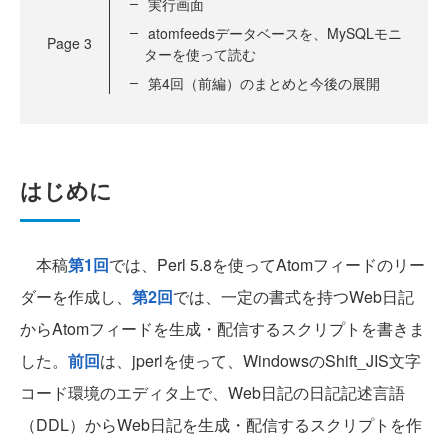
実行画面
atomfeedsデータベースを、MySQLモニ
Page
3
ターを使って読む
第4回（前編）のまとめと今後の展開
はじめに
本稿
第1回
では、Perl 5.8を使ってAtomフィードのリー
ダーを作成し、
第2回
では、一定の書式を持つWeb日記
からAtomフィードを生成・配信するスクリプトを書きま
した。
前回
は、jperlを使って、WindowsのShift_JIS文字
コード環境のエディタ上で、Web日記の日記記述言語
（DDL）からWeb日記を生成・配信するスクリプトを作