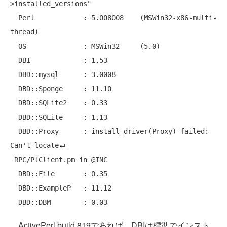
>installed_versions"

  Perl            : 5.008008    (MSWin32-x86-multi-
thread)

  OS              : MSWin32     (5.0)

  DBI             : 1.53

  DBD::mysql      : 3.0008

  DBD::Sponge     : 11.10

  DBD::SQLite2    : 0.33

  DBD::SQLite     : 1.13

  DBD::Proxy      : install_driver(Proxy) failed: 
Can't locate
 RPC/PlClient.pm in @INC

  DBD::File       : 0.35

  DBD::ExampleP   : 11.12

ActivePerl build 819であれば、DBIは標準でインスト