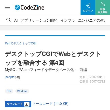
新規
ログイン
会員登録
AI
アプリケーション開発
インフラ
エンジニアの生き
PerlでデスクトップCGI
デスクトップCGIでWebとデスクト
ップを融合する 第4回
MySQLでAtomフィードをデータベース化 － 前編
jscripter
[著]
更新日: 2007/03/01
公開日: 2007/02/22
Perl
Windows
ソースコード (11.0 KB)
ダウンロード