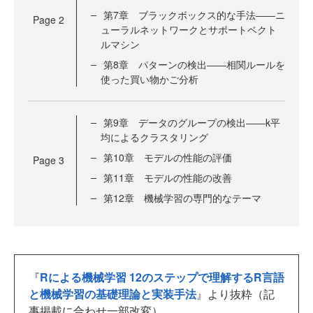
第7章 ブラックボックス的な手法――ニ
Page
2
ューラルネットワークとサポートベクト
ルマシン
第8章 パターンの検出――相関ルールを
使った買い物かご分析
第9章 データのグループの検出――k平
均によるクラスタリング
第10章 モデルの性能の評価
Page
3
第11章 モデルの性能の改善
第12章 機械学習の専門的なテーマ
『
Rによる機械学習 12のステップで理解するR言語
と機械学習の基礎理論と実装手法
』より抜粋（記
事掲載に合わせ一部改変）。