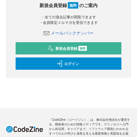
新規会員登録
のご案内
無料
・全ての過去記事が閲覧できます
・会員限定メルマガを受信できます
メールバックナンバー
新規会員登録
無料
ログイン
「CodeZine（コードジン）」は、株式会社翔泳社が運営す
る、開発者のための情報メディアです。テクノロジー入門
からAI活用、キャリアまで、ソフトウェア開発にかかわる
すべての人の学びと成長を支える最新情報と実践知をお届