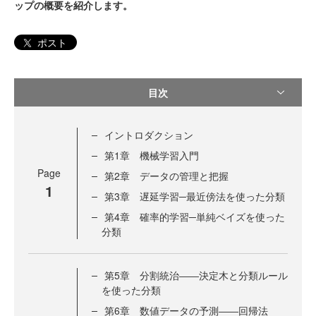
ップの概要を紹介します。
ポスト
目次
イントロダクション
第1章 機械学習入門
Page
第2章 データの管理と把握
1
第3章 遅延学習─最近傍法を使った分類
第4章 確率的学習─単純ベイズを使った
分類
第5章 分割統治――決定木と分類ルール
を使った分類
第6章 数値データの予測――回帰法