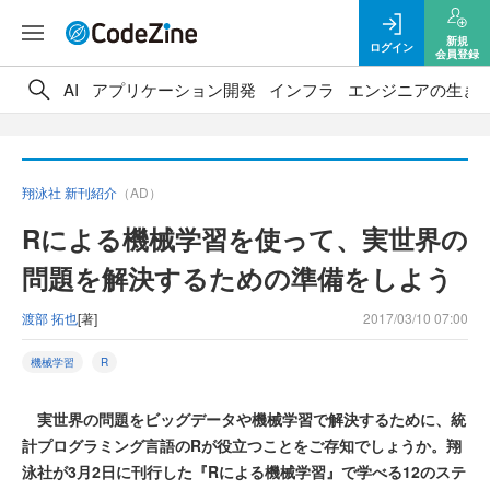
新規
ログイン
会員登録
AI
アプリケーション開発
インフラ
エンジニアの生き
翔泳社 新刊紹介
（AD）
Rによる機械学習を使って、実世界の
問題を解決するための準備をしよう
渡部 拓也
[著]
2017/03/10 07:00
機械学習
R
実世界の問題をビッグデータや機械学習で解決するために、統
計プログラミング言語のRが役立つことをご存知でしょうか。翔
泳社が3月2日に刊行した『Rによる機械学習』で学べる12のステ