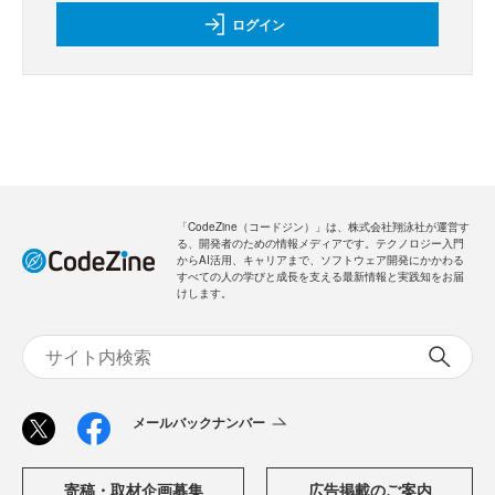
ログイン
「CodeZine（コードジン）」は、株式会社翔泳社が運営す
る、開発者のための情報メディアです。テクノロジー入門
からAI活用、キャリアまで、ソフトウェア開発にかかわる
すべての人の学びと成長を支える最新情報と実践知をお届
けします。
メールバックナンバー
寄稿・取材企画募集
広告掲載のご案内