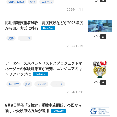
UNIX／Linux
資格
ニュース
2025/11/11
応用情報技術者試験、高度試験などが2026年度
からCBT方式に移行
CodeZine
23
資格
ニュース
2025/08/19
データベーススペシャリストとプロジェクトマ
ネージャの試験対策書が発売、エンジニアのキ
ャリアアップに
CodeZine
0
キャリア
資格
BOOKS
ニュース
2024/03/22
9月9日開催「G検定」受験申込開始、今回から
新しい受験申込方法が適用
CodeZine