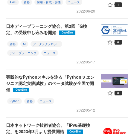
AWS
資格
採用・育成・評価
ニュース
1
2022/06/20
日本ディープラーニング協会、第2回「G検
定」の受験申し込みを開始
CodeZine
0
資格
AI
データテクノロジー
ディープラーニング
ニュース
2022/05/17
実践的なPythonスキルを測る「Python 3 エン
ジニア認定実践試験」のベータ試験が全国で開
催
CodeZine
0
Python
資格
ニュース
2022/05/12
日本ネットワーク技術者協会、「IPv6基礎検
定」を2023年3月より提供開始
CodeZine