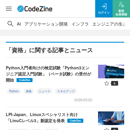
新規
ログイン
会員登録
AI
アプリケーション開発
インフラ
エンジニアの生き
「資格」に関する記事とニュース
Python入門者向けの検定試験「Python3エン
ジニア認定入門試験」（ベータ試験）の受付が
開始
CodeZine
0
Python
資格
ニュース
スキルアップ
2026/05/20
LPI-Japan、Linuxスペシャリスト向け
「LinuCレベル3」新認定を発表
CodeZine
0