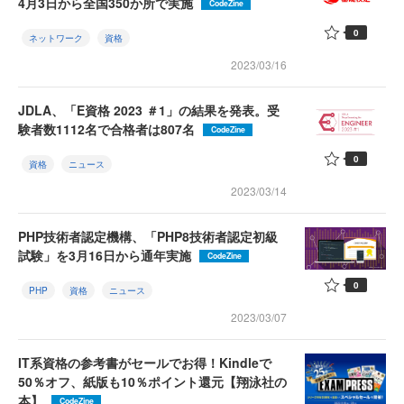
4月3日から全国350か所で実施
CodeZine
0
ネットワーク
資格
2023/03/16
JDLA、「E資格 2023 ＃1」の結果を発表。受
験者数1112名で合格者は807名
CodeZine
0
資格
ニュース
2023/03/14
PHP技術者認定機構、「PHP8技術者認定初級
試験」を3月16日から通年実施
CodeZine
0
PHP
資格
ニュース
2023/03/07
IT系資格の参考書がセールでお得！Kindleで
50％オフ、紙版も10％ポイント還元【翔泳社の
本】
CodeZine