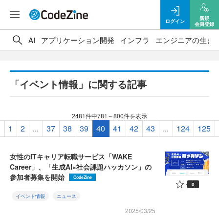
新規
ログイン
会員登録
AI
アプリケーション開発
インフラ
エンジニアの生き
「イベント情報」に関する記事
2481件中781～800件を表示
«
1
2
...
37
38
39
40
41
42
43
...
124
125
女性のITキャリア転職サービス「WAKE
Career」、「生成AI×社会課題ハッカソン」の
参加者募集を開始
CodeZine
0
イベント情報
ニュース
2025/03/25