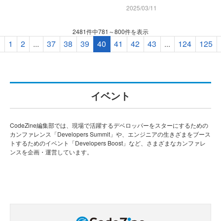
2025/03/11
2481件中781～800件を表示
«
1
2
...
37
38
39
40
41
42
43
...
124
125
イベント
CodeZine編集部では、現場で活躍するデベロッパーをスターにするための
カンファレンス「Developers Summit」や、エンジニアの生きざまをブース
トするためのイベント「Developers Boost」など、さまざまなカンファレ
ンスを企画・運営しています。