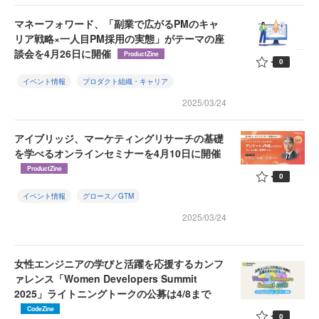
マネーフォワード、「副業で広がるPMのキャ
リア戦略×一人目PM採用の実態」がテーマの座
談会を4月26日に開催
ProductZine
0
イベント情報
プロダクト組織・キャリア
2025/03/24
アイブリッジ、マーケティングリサーチの基礎
を学べるオンラインセミナーを4月10日に開催
ProductZine
0
イベント情報
グロース／GTM
2025/03/24
女性エンジニアの学びと活躍を応援するカンフ
ァレンス「Women Developers Summit
2025」ライトニングトークの公募は4/8まで
CodeZine
0