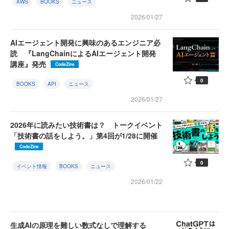
AWS
BOOKS
ニュース
2026/01/27
AIエージェント開発に興味のあるエンジニア必
読 『LangChainによるAIエージェント開発
講座』発売
CodeZine
0
BOOKS
API
ニュース
2026/01/27
2026年に読みたい技術書は？ トークイベント
「技術書の話をしよう。」第4回が1/28に開催
CodeZine
0
イベント情報
BOOKS
ニュース
2026/01/22
生成AIの原理を難しい数式なしで理解する