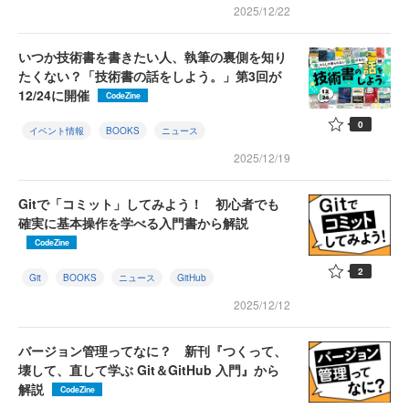
2025/12/22
いつか技術書を書きたい人、執筆の裏側を知り
たくない？「技術書の話をしよう。」第3回が
12/24に開催
CodeZine
0
イベント情報
BOOKS
ニュース
2025/12/19
Gitで「コミット」してみよう！ 初心者でも
確実に基本操作を学べる入門書から解説
CodeZine
2
Git
BOOKS
ニュース
GitHub
2025/12/12
バージョン管理ってなに？ 新刊『つくって、
壊して、直して学ぶ Git＆GitHub 入門』から
解説
CodeZine