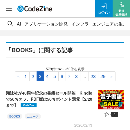
新規
ログイン
会員登録
AI
アプリケーション開発
インフラ
エンジニアの生き
「BOOKS」に関する記事
579件中41～60件を表示
«
1
2
3
4
5
6
7
8
...
28
29
»
翔泳社が40周年記念の書籍セール開催 Kindle
で50％オフ、PDF版は50％ポイント還元【2/20
まで】
CodeZine
3
BOOKS
ニュース
2026/02/13