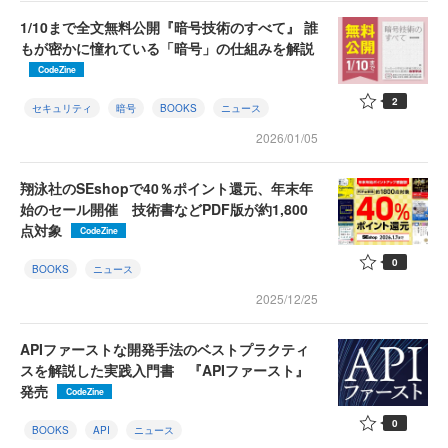
1/10まで全文無料公開『暗号技術のすべて』 誰
もが密かに憧れている「暗号」の仕組みを解説
CodeZine
2
セキュリティ
暗号
BOOKS
ニュース
2026/01/05
翔泳社のSEshopで40％ポイント還元、年末年
始のセール開催 技術書などPDF版が約1,800
点対象
CodeZine
0
BOOKS
ニュース
2025/12/25
APIファーストな開発手法のベストプラクティ
スを解説した実践入門書 『APIファースト』
発売
CodeZine
0
BOOKS
API
ニュース