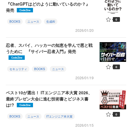
『ChatGPTはどのように動いているのか？』
発売
CodeZine
0
BOOKS
ニュース
生成AI
2026/01/20
忍者、スパイ、ハッカーの知恵を学んで悪と戦
うために 『サイバー忍者入門』発売
CodeZine
0
セキュリティ
BOOKS
ニュース
2026/01/19
ベスト10が選出！ ITエンジニア本大賞 2026、
最終プレゼン大会に進む技術書とビジネス書
は!?
CodeZine
0
BOOKS
ニュース
ITエンジニア本大賞
2026/01/15