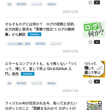
4
Git
BOOKS
ニュース
GitHub
2025/12/05
そもそもログとは何か？ ログの役割と目的、
出力内容と形式を『実務で役立つ ログの教科
書』から解説
CodeZine
4
システム構築・運用
BOOKS
ニュース
2025/12/02
エラーもコンフリクトも、もう怖くない『つく
って、壊して、直して学ぶ Git＆GitHub 入
門』発売
CodeZine
0
Git
BOOKS
ニュース
GitHub
2025/11/28
フィジカルAIが注目される今、知っておきたい
ロボットのこと 『図解まるわかり ロボットの