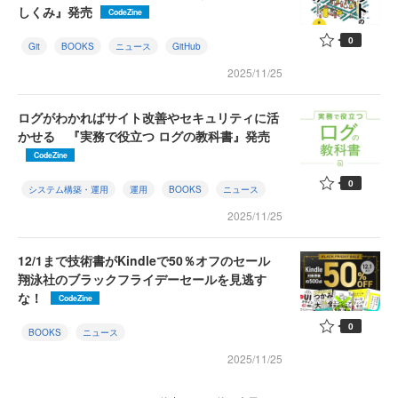
しくみ』発売
CodeZine
0
Git
BOOKS
ニュース
GitHub
2025/11/25
ログがわかればサイト改善やセキュリティに活
かせる 『実務で役立つ ログの教科書』発売
CodeZine
0
システム構築・運用
運用
BOOKS
ニュース
2025/11/25
12/1まで技術書がKindleで50％オフのセール
翔泳社のブラックフライデーセールを見逃す
な！
CodeZine
0
BOOKS
ニュース
2025/11/25