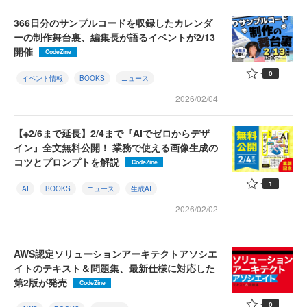
366日分のサンプルコードを収録したカレンダ
ーの制作舞台裏、編集長が語るイベントが2/13
開催
CodeZine
0
イベント情報
BOOKS
ニュース
2026/02/04
【※2/6まで延長】2/4まで『AIでゼロからデザ
イン』全文無料公開！ 業務で使える画像生成の
コツとプロンプトを解説
CodeZine
1
AI
BOOKS
ニュース
生成AI
2026/02/02
AWS認定ソリューションアーキテクトアソシエ
イトのテキスト＆問題集、最新仕様に対応した
第2版が発売
CodeZine
0