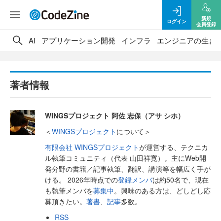
新規
ログイン
会員登録
AI
アプリケーション開発
インフラ
エンジニアの生き
著者情報
WINGSプロジェクト 阿佐 志保（アサ シホ）
＜
WINGSプロジェクト
について＞
有限会社 WINGSプロジェクト
が運営する、テクニカ
ル執筆コミュニティ（代表 山田祥寛）。主にWeb開
発分野の書籍／記事執筆、翻訳、講演等を幅広く手が
ける。 2026年時点での
登録メンバ
は約50名で、現在
も執筆メンバを
募集中
。興味のある方は、どしどし応
募頂きたい。
著書
、
記事
多数。
RSS