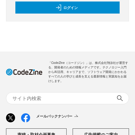
ログイン
「CodeZine（コードジン）」は、株式会社翔泳社が運営す
る、開発者のための情報メディアです。テクノロジー入門
からAI活用、キャリアまで、ソフトウェア開発にかかわる
すべての人の学びと成長を支える最新情報と実践知をお届
けします。
メールバックナンバー
寄稿・取材企画募集
広告掲載のご案内