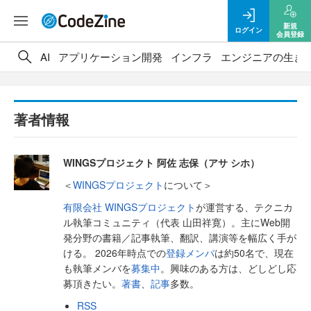
新規
ログイン
会員登録
AI
アプリケーション開発
インフラ
エンジニアの生き
著者情報
WINGSプロジェクト 阿佐 志保（アサ シホ）
＜
WINGSプロジェクト
について＞
有限会社 WINGSプロジェクト
が運営する、テクニカ
ル執筆コミュニティ（代表 山田祥寛）。主にWeb開
発分野の書籍／記事執筆、翻訳、講演等を幅広く手が
ける。 2026年時点での
登録メンバ
は約50名で、現在
も執筆メンバを
募集中
。興味のある方は、どしどし応
募頂きたい。
著書
、
記事
多数。
RSS