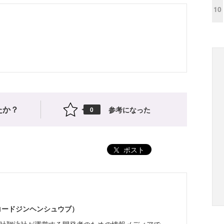
10
たか？
参考になった
0
ポスト
（コードジンヘンシュウブ）