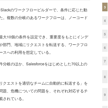
3
月1日、Slackのワークフロービルダーで、条件に応じた動
た。複数の分岐のあるワークフローは、ノーコード
4
5
大10個の条件を設定でき、重要度をもとにインデ
や部門、地域にリクエストを転送する、ワークフロ
6
ースへの利用を想定している。
7
のほか、Salesforceをはじめとした70以上の
8
リクエストを適切なチームに自動的に転送する」を
問題、危機についての問題を、それぞれ対応するチ
9
載されている。