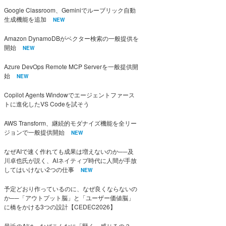
Google Classroom、Geminiでルーブリック自動
生成機能を追加
NEW
Amazon DynamoDBがベクター検索の一般提供を
開始
NEW
Azure DevOps Remote MCP Serverを一般提供開
始
NEW
Copilot Agents Windowでエージェントファース
トに進化したVS Codeを試そう
AWS Transform、継続的モダナイズ機能を全リー
ジョンで一般提供開始
NEW
なぜAIで速く作れても成果は増えないのか──及
川卓也氏が説く、AIネイティブ時代に人間が手放
してはいけない2つの仕事
NEW
予定どおり作っているのに、なぜ良くならないの
か──「アウトプット脳」と「ユーザー価値脳」
に橋をかける3つの設計【CEDEC2026】
最近のAIは、なぜこんなに「賢く」感じるの？