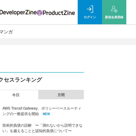
ログイン
新規
会員登録
マンガ
クセスランキング
今日
月間
AWS Transit Gateway、ポリシーベースルーティ
ングの一般提供を開始
NEW
技術的負債の誤解 〜「測れないから説明できな
い」を越えることと認知的負債について〜