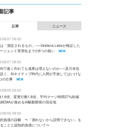
着記事
記事
ニュース
/08/07 09:00
は「測定されるもの」──Grafana Labsが検証した
エージェント実用化までの6つの疑い
NEW
/08/07 08:00
AIで速く作れても成果は増えないのか──及川卓也
説く、AIネイティブ時代に人間が手放してはいけな
つの仕事
NEW
/08/06 09:00
数1.6倍、変更行数1.8倍、平均マージ時間37%削減
ABEMAが進めるAI駆動開発の現在地
/08/06 08:00
的負債の誤解 〜「測れないから説明できない」を
ることと認知的負債について〜