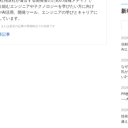
株式会社翔泳社が運営する開発者のための情報メディアで
り組むエンジニアやテクノロジーを学びたい方に向け
新
やAI活用、開発ツール、エンジニアの学びとキャリアに
しています。
、または直近の記事の寄稿時点での内容です
筆記事
2026
信頼
AI
2026
なぜ
氏が
い2
2026
PR
──
2026
技術
越え