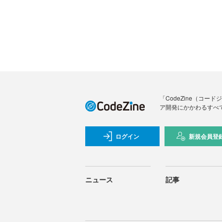
「CodeZine（コ
ア開発にかかわるすべ
ログイン
新規会員登
ニュース
記事