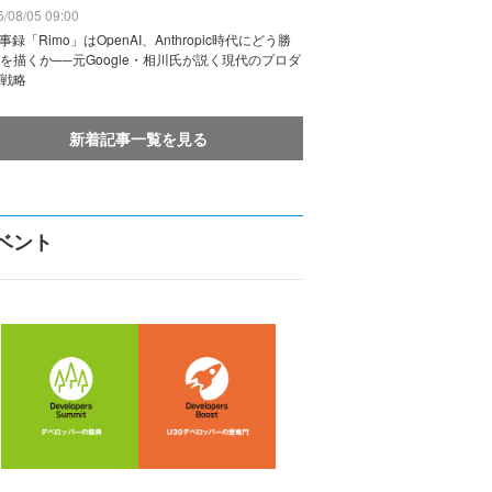
/08/05 09:00
議事録「Rimo」はOpenAI、Anthropic時代にどう勝
を描くか──元Google・相川氏が説く現代のプロダ
戦略
新着記事一覧を見る
ベント