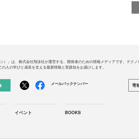
ードジン）」は、株式会社翔泳社が運営する、開発者のための情報メディアです。テク
ての人の学びと成長を支える最新情報と実践知をお届けします。
メールバックナンバー
寄
録
イベント
BOOKS