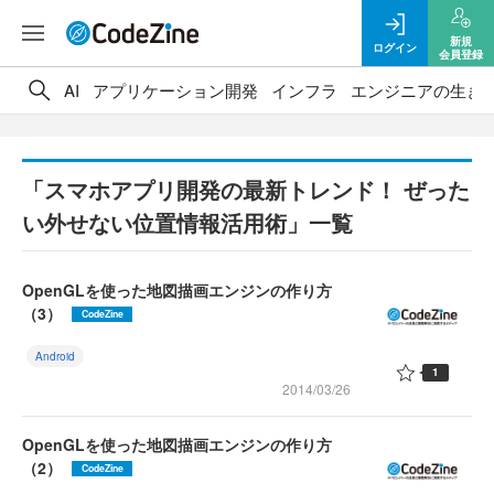
新規
ログイン
会員登録
AI
アプリケーション開発
インフラ
エンジニアの生き
「スマホアプリ開発の最新トレンド！ ぜった
い外せない位置情報活用術」一覧
OpenGLを使った地図描画エンジンの作り方
（3）
CodeZine
Android
1
2014/03/26
OpenGLを使った地図描画エンジンの作り方
（2）
CodeZine