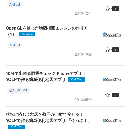
Android
1
2013/12/11
OpenGLを使った地図描画エンジンの作り方
（1）
CodeZine
Android
1
2013/10/24
10分で出来る雨雲チェックiPhoneアプリ！
YOLPで作る簡単便利地図アプリ
CodeZine
iOS／iPadOS
0
2013/05/24
状況に応じて地図の様子が自動で変わる！
YOLPで作る簡単便利地図アプリ 「今っぷ！」
CodeZine