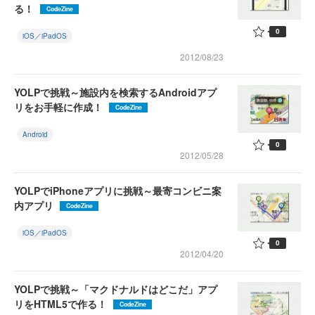
る！
CodeZine
0
iOS／iPadOS
2012/08/23
YOLPで挑戦～施設内を検索するAndroidアプ
リをお手軽に作成！
CodeZine
Android
0
2012/05/28
YOLPでiPhoneアプリに挑戦～最寄コンビニ案
内アプリ
CodeZine
iOS／iPadOS
0
2012/04/20
YOLPで挑戦～「マクドナルドはどこだ」アプ
リをHTML5で作る！
CodeZine