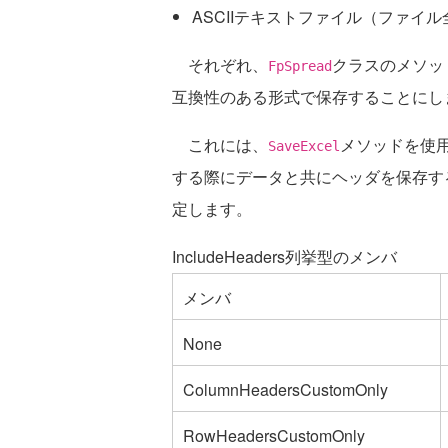
ASCIIテキストファイル（ファイ
それぞれ、
クラスのメソッ
FpSpread
互換性のある形式で保存することにし
これには、
メソッドを使
SaveExcel
する際にデータと共にヘッダを保存す
定します。
IncludeHeaders列挙型のメンバ
メンバ
None
ColumnHeadersCustomOnly
RowHeadersCustomOnly