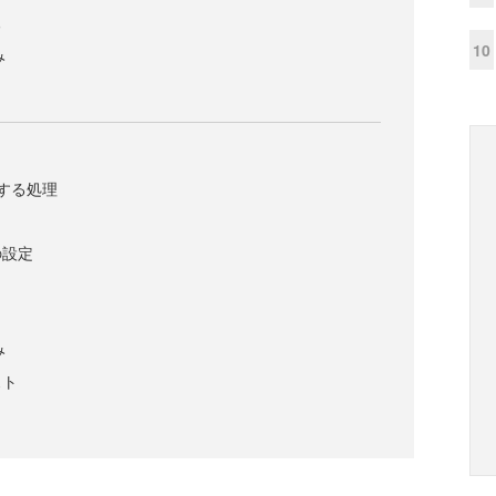
る
10
み
する処理
の設定
み
スト