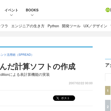
イベント
BOOKS
ンフラ
エンジニアの生き方
Python
開発ツール
UX／デザイン
ント活用術（SPREAD）
んだ計算ソフトの作成
ア
orms Editionによる表計算機能の実装
2007/02/22 00:00
1
ポスト
2