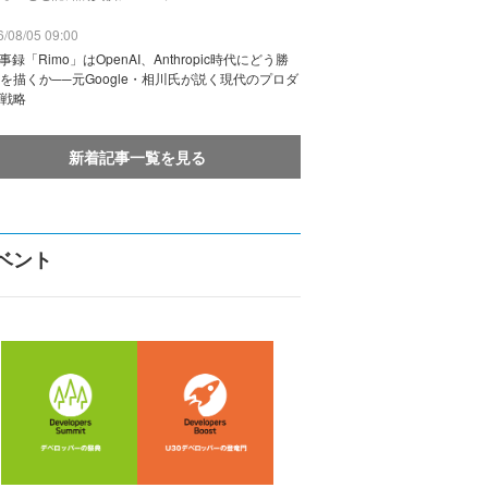
/08/05 09:00
議事録「Rimo」はOpenAI、Anthropic時代にどう勝
を描くか──元Google・相川氏が説く現代のプロダ
戦略
新着記事一覧を見る
ベント