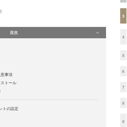
)
3
目次
4
5
6
注意事項
ンストール
7
加
8
ネントの設定
9