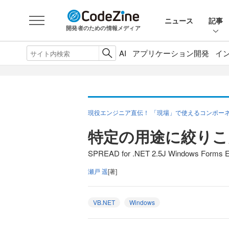
ニュース
記事
開発者のための情報メディア
AI
アプリケーション開発
イ
現役エンジニア直伝！ 「現場」で使えるコンポーネ
特定の用途に絞りこ
SPREAD for .NET 2.5J Windows F
瀬戸 遥
[著]
VB.NET
Windows