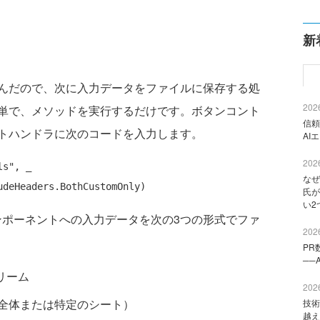
新
んだので、次に入力データをファイルに保存する処
2026
単で、メソッドを実行するだけです。ボタンコント
信頼
トハンドラに次のコードを入力します。
AI
2026
ls"
, _

なぜ
氏が
い2
コンポーネントへの入力データを次の3つの形式でファ
2026
PR
──
トリーム
2026
ック全体または特定のシート）
技術
越え