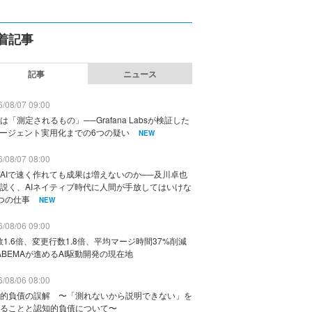
着記事
記事
ニュース
/08/07 09:00
は「測定されるもの」──Grafana Labsが検証した
エージェント実用化までの6つの疑い
NEW
/08/07 08:00
AIで速く作れても成果は増えないのか──及川卓也
説く、AIネイティブ時代に人間が手放してはいけな
つの仕事
NEW
/08/06 09:00
数1.6倍、変更行数1.8倍、平均マージ時間37%削減
ABEMAが進めるAI駆動開発の現在地
/08/06 08:00
的負債の誤解 〜「測れないから説明できない」を
ることと認知的負債について〜