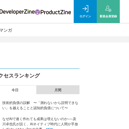
ログイン
新規
会員登録
マンガ
クセスランキング
今日
月間
技術的負債の誤解 〜「測れないから説明できな
い」を越えることと認知的負債について〜
なぜAIで速く作れても成果は増えないのか──及
川卓也氏が説く、AIネイティブ時代に人間が手放
してはいけない2つの仕事