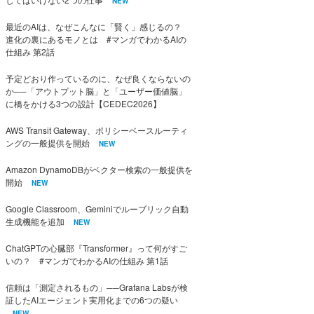
NEW
最近のAIは、なぜこんなに「賢く」感じるの？
進化の裏にあるモノとは #マンガでわかるAIの
仕組み 第2話
予定どおり作っているのに、なぜ良くならないの
か──「アウトプット脳」と「ユーザー価値脳」
に橋をかける3つの設計【CEDEC2026】
AWS Transit Gateway、ポリシーベースルーティ
ングの一般提供を開始
NEW
Amazon DynamoDBがベクター検索の一般提供を
開始
NEW
Google Classroom、Geminiでルーブリック自動
生成機能を追加
NEW
ChatGPTの心臓部『Transformer』って何がすご
いの？ #マンガでわかるAIの仕組み 第1話
信頼は「測定されるもの」──Grafana Labsが検
証したAIエージェント実用化までの6つの疑い
NEW