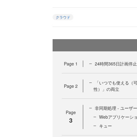
クラウド
Page
1
24時間365日計画
「いつでも使える（
Page
2
性）」の両立
非同期処理 - ユー
Page
Webアプリケーシ
3
キュー