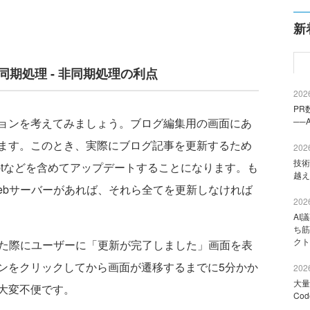
新
同期処理 - 非同期処理の利点
2026
PR
ョンを考えてみましょう。ブログ編集用の画面にあ
──
ます。このとき、実際にブログ記事を更新するため
2026
技術
criptなどを含めてアップデートすることになります。も
越え
ebサーバーがあれば、それら全てを更新しなければ
2026
AI
ち筋
クト
た際にユーザーに「更新が完了しました」画面を表
ンをクリックしてから画面が遷移するまでに5分かか
2026
大量
大変不便です。
Co