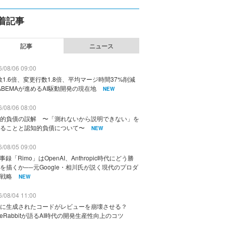
着記事
記事
ニュース
/08/06 09:00
数1.6倍、変更行数1.8倍、平均マージ時間37%削減
ABEMAが進めるAI駆動開発の現在地
NEW
/08/06 08:00
的負債の誤解 〜「測れないから説明できない」を
ることと認知的負債について〜
NEW
/08/05 09:00
議事録「Rimo」はOpenAI、Anthropic時代にどう勝
を描くか──元Google・相川氏が説く現代のプロダ
戦略
NEW
/08/04 11:00
に生成されたコードがレビューを崩壊させる？
deRabbitが語るAI時代の開発生産性向上のコツ