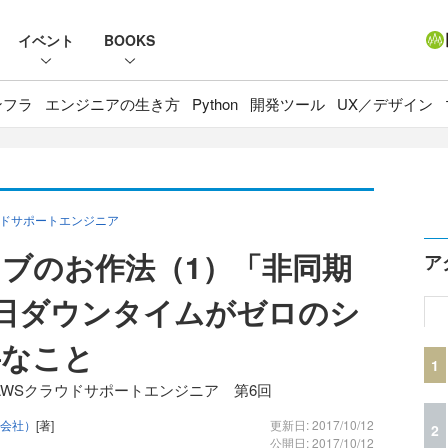
イベント
BOOKS
ンフラ
エンジニアの生き方
Python
開発ツール
UX／デザイン
ラウドサポートエンジニア
ブのお作法（1）「非同期
ア
65日ダウンタイムがゼロのシ
要なこと
1
 AWSクラウドサポートエンジニア 第6回
式会社）
[著]
更新日: 2017/10/12
2
公開日: 2017/10/12