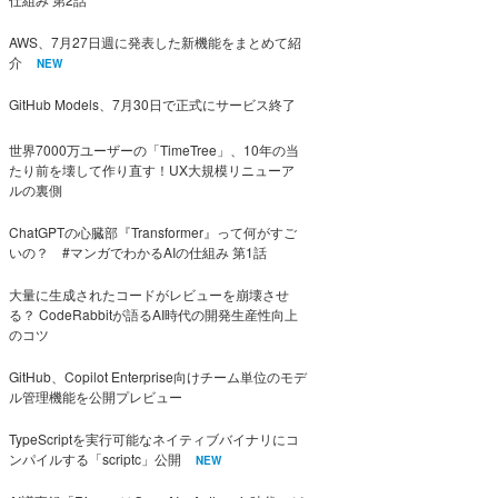
AWS、7月27日週に発表した新機能をまとめて紹
介
NEW
GitHub Models、7月30日で正式にサービス終了
世界7000万ユーザーの「TimeTree」、10年の当
たり前を壊して作り直す！UX大規模リニューア
ルの裏側
ChatGPTの心臓部『Transformer』って何がすご
いの？ #マンガでわかるAIの仕組み 第1話
大量に生成されたコードがレビューを崩壊させ
る？ CodeRabbitが語るAI時代の開発生産性向上
のコツ
GitHub、Copilot Enterprise向けチーム単位のモデ
ル管理機能を公開プレビュー
TypeScriptを実行可能なネイティブバイナリにコ
ンパイルする「scriptc」公開
NEW