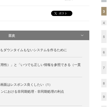
3
ポスト
4
目次
5
停止もダウンタイムもないシステムを作るために
6
可用性）」と「いつでも正しい情報を参照できる（一貫
7
8
ザー画面はレスポンス良くしたい（1）
ョンにおける非同期処理 - 非同期処理の利点
9