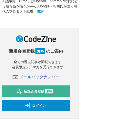
AI議事録「Rimo」はOpenAI、Anthropic時代にど
う勝ち筋を描くか──元Google・相川氏が説く現
代のプロダクト戦略
NEW
新規会員登録
のご案内
無料
・全ての過去記事が閲覧できます
・会員限定メルマガを受信できます
メールバックナンバー
新規会員登録
無料
ログイン