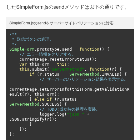
したSimpleForm.jsのsendメソッドは以下の通りです。
SimpleForm.jsのsendをサーバーサイドバリデーションに対応
/**

 * 送信ボタンの処理。

 */
SimpleForm
.
prototype
.
send 
=
function
()
{
// エラー情報をクリアする。
    currentPage
.
resetErrorStatus
();
var
 thisForm 
=
this
;
this
.
submit
(
"serverMethod"
,
function
(
r
)
{
if
(
r
.
status 
==
ServerMethod
.
INVALID
)
{
// サーバーのバリデーション結果を表示する。
currentPage
.
setErrorInfo
(
thisForm
.
getValidationR
esult
(
r
),
 thisForm
);
}
else
if
(
r
.
status 
==
ServerMethod
.
SUCCESS
)
{
// TODO:成功時の処理を実装。
            logger
.
log
(
"json="
+
JSON
.
stringify
(
r
));
}
});
};