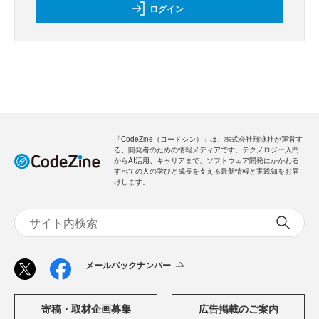
ログイン
「CodeZine（コードジン）」は、株式会社翔泳社が運営す
る、開発者のための情報メディアです。テクノロジー入門
からAI活用、キャリアまで、ソフトウェア開発にかかわる
すべての人の学びと成長を支える最新情報と実践知をお届
けします。
メールバックナンバー
寄稿・取材企画募集
広告掲載のご案内