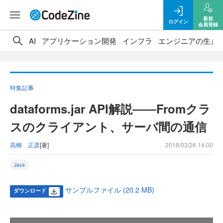
新規
ログイン
会員登録
AI
アプリケーション開発
インフラ
エンジニアの生き
特集記事
dataforms.jar API解説――Fromクラ
スのクライアント、サーバ間の通信
高柳 正彦
[著]
2018/03/26 14:00
Java
サンプルファイル (20.2 MB)
ダウンロード