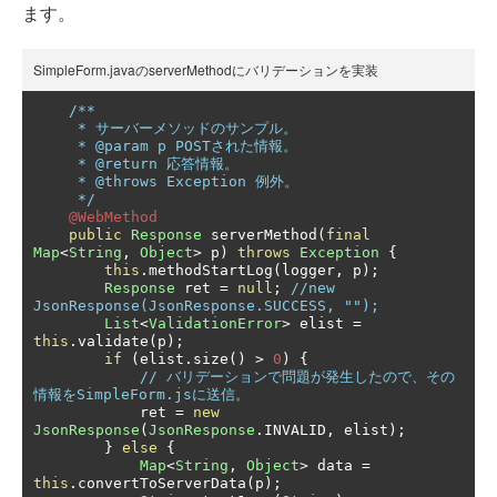
ます。
SimpleForm.javaのserverMethodにバリデーションを実装
/**

     * サーバーメソッドのサンプル。

     * @param p POSTされた情報。

     * @return 応答情報。

     * @throws Exception 例外。

     */
@WebMethod
public
Response
 serverMethod
(
final
Map
<
String
,
Object
>
 p
)
throws
Exception
{
this
.
methodStartLog
(
logger
,
 p
);
Response
 ret 
=
null
;
//new 
JsonResponse(JsonResponse.SUCCESS, "");
List
<
ValidationError
>
 elist 
=
this
.
validate
(
p
);
if
(
elist
.
size
()
>
0
)
{
// バリデーションで問題が発生したので、その
情報をSimpleForm.jsに送信。
            ret 
=
new
JsonResponse
(
JsonResponse
.
INVALID
,
 elist
);
}
else
{
Map
<
String
,
Object
>
 data 
=
this
.
convertToServerData
(
p
);