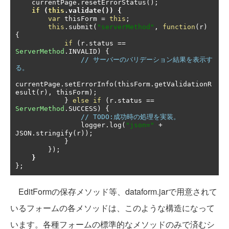
    currentPage
.
resetErrorStatus
();
if
(
this
.
validate
())
{
var
 thisForm 
=
this
;
this
.
submit
(
"serverMethod"
,
function
(
r
)
{
if
(
r
.
status 
==
ServerMethod
.
INVALID
)
{
// サーバーのバリデーション結果を表示す
る。
currentPage
.
setErrorInfo
(
thisForm
.
getValidationR
esult
(
r
),
 thisForm
);
}
else
if
(
r
.
status 
==
ServerMethod
.
SUCCESS
)
{
// TODO:成功時の処理を実装。
                logger
.
log
(
"json="
+
JSON
.
stringify
(
r
));
}
});
}
};
EditFormの保存メソッド等、dataform.jarで用意されて
いるフォームの各メソッドは、このような構造になって
います。各種フォームの標準的なメソッドのみで済むシ