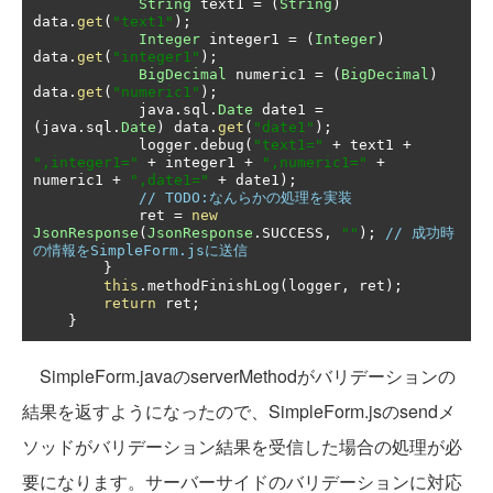
String
 text1 
=
(
String
)
data
.
get
(
"text1"
);
Integer
 integer1 
=
(
Integer
)
data
.
get
(
"integer1"
);
BigDecimal
 numeric1 
=
(
BigDecimal
)
data
.
get
(
"numeric1"
);
            java
.
sql
.
Date
 date1 
=
(
java
.
sql
.
Date
)
 data
.
get
(
"date1"
);
            logger
.
debug
(
"text1="
+
 text1 
+
",integer1="
+
 integer1 
+
",numeric1="
+
numeric1 
+
",date1="
+
 date1
);
// TODO:なんらかの処理を実装
            ret 
=
new
JsonResponse
(
JsonResponse
.
SUCCESS
,
""
);
// 成功時
の情報をSimpleForm.jsに送信
}
this
.
methodFinishLog
(
logger
,
 ret
);
return
 ret
;
}
SimpleForm.javaのserverMethodがバリデーションの
結果を返すようになったので、SimpleForm.jsのsendメ
ソッドがバリデーション結果を受信した場合の処理が必
要になります。サーバーサイドのバリデーションに対応