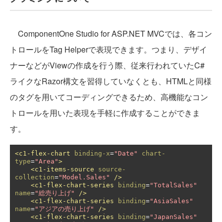
ComponentOne Studio for ASP.NET MVCでは、各コン
トロールをTag Helperで表現できます。つまり、デザイ
ナーなどがViewの作成を行う際、従来行われていたC#
ライクなRazor構文を習得していなくとも、HTMLと同様
のタグを用いてコーディングできるため、高機能なコン
トロールを用いた表現を手軽に作成することができま
す。
<c1-flex-chart
binding-x
=
"Date"
chart-
type
=
"Area"
>
<c1-items-source
source-
collection
=
"Model.Sales"
/>
<c1-flex-chart-series
binding
=
"TotalSales"
name
=
"総売り上げ"
/>
<c1-flex-chart-series
binding
=
"AsiaSales"
name
=
"アジアの売り上げ"
/>
<c1-flex-chart-series
binding
=
"JapanSales"