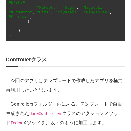
"KOchi"
,
"Fukuoka"
,
"Saga"
,
"Nagasaki"
,
"Kumamoto"
,
"Oita"
,
"Miyazaki"
,
"Kagoshima"
,
"Okinawa"
,
};
}
}
Controllerクラス
今回のアプリはテンプレートで作成したアプリを極力
再利用したいと思います。
Controllersフォルダー内にある、テンプレートで自動
生成された
クラスのアクションメソッ
HomeController
ド
メソッドを、以下のように加工します。
Index