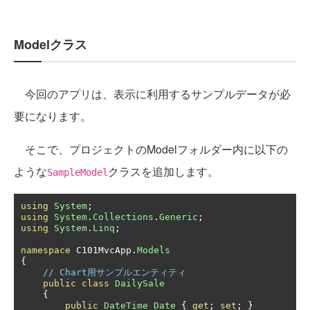
Modelクラス
今回のアプリは、表示に利用するサンプルデータが必
要になります。
そこで、プロジェクトのModelフォルダー内に以下の
ような
クラスを追加します。
SampleModel
using
System
;
using
System
.
Collections
.
Generic
;
using
System
.
Linq
;
namespace
 C101MvcApp
.
Models
{
// Chart用サンプルエンティティ
public
class
DailySale
{
public
DateTime
Date
{
get
;
set
;
}