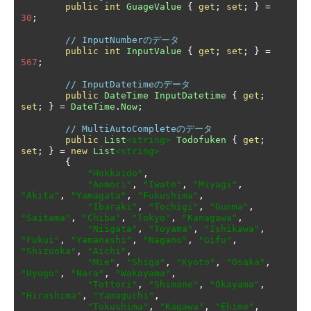
public
int
GuageValue
{
get
;
set
;
}
=
30
;
// InputNumberのデータ
public
int
InputValue
{
get
;
set
;
}
=
567
;
// InputDatetimeのデータ
public
DateTime
InputDatetime
{
get
;
set
;
}
=
DateTime
.
Now
;
// MultiAutoCompleteのデータ
public
List
<string>
Todofuken
{
get
;
set
;
}
=
new
List
<string>
{
"Hokkaido"
,
"Aomori"
,
"Iwate"
,
"Miyagi"
,
"Akita"
,
"Yamagata"
,
"Fukushima"
,
"Ibaraki"
,
"Tochigi"
,
"Gunma"
,
"Saitama"
,
"Chiba"
,
"Tokyo"
,
"Kanagawa"
,
"Niigata"
,
"Toyama"
,
"Ishikawa"
,
"Fukui"
,
"Yamanashi"
,
"Nagano"
,
"Gifu"
,
"Shizuoka"
,
"Aichi"
,
"Mie"
,
"Shiga"
,
"Kyoto"
,
"Osaka"
,
"Hyogo"
,
"Nara"
,
"Wakayama"
,
"Tottori"
,
"Shimane"
,
"Okayama"
,
"Hiroshima"
,
"Yamaguchi"
,
"Tokushima"
,
"Kagawa"
,
"Ehime"
,