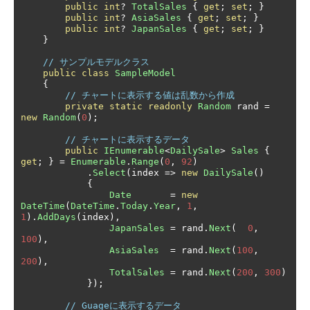
public
int
?
TotalSales
{
get
;
set
;
}
public
int
?
AsiaSales
{
get
;
set
;
}
public
int
?
JapanSales
{
get
;
set
;
}
}
// サンプルモデルクラス
public
class
SampleModel
{
// チャートに表示する値は乱数から作成
private
static
readonly
Random
 rand 
=
new
Random
(
0
);
// チャートに表示するデータ
public
IEnumerable
<
DailySale
>
Sales
{
get
;
}
=
Enumerable
.
Range
(
0
,
92
)
.
Select
(
index 
=>
new
DailySale
()
{
Date
=
new
DateTime
(
DateTime
.
Today
.
Year
,
1
,
1
).
AddDays
(
index
),
JapanSales
=
 rand
.
Next
(
0
,
100
),
AsiaSales
=
 rand
.
Next
(
100
,
200
),
TotalSales
=
 rand
.
Next
(
200
,
300
)
});
// Guageに表示するデータ