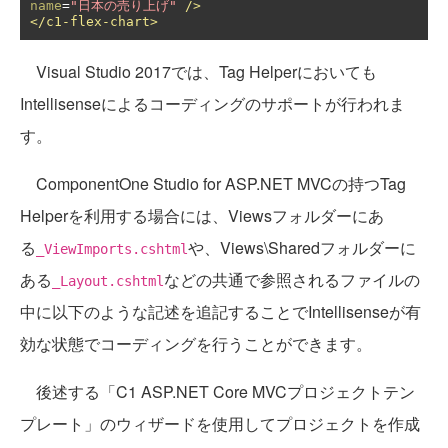
name
=
"日本の売り上げ"
/>
</c1-flex-chart>
Visual Studio 2017では、Tag Helperにおいても
Intellisenseによるコーディングのサポートが行われま
す。
ComponentOne Studio for ASP.NET MVCの持つTag
Helperを利用する場合には、Viewsフォルダーにあ
る
や、Views\Sharedフォルダーに
_ViewImports.cshtml
ある
などの共通で参照されるファイルの
_Layout.cshtml
中に以下のような記述を追記することでIntellisenseが有
効な状態でコーディングを行うことができます。
後述する「C1 ASP.NET Core MVCプロジェクトテン
プレート」のウィザードを使用してプロジェクトを作成