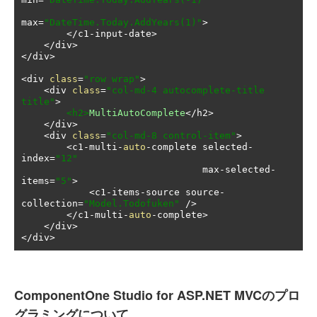
max
=
"DateTime.Today.AddYears(1)"
>
</
c1
-
input
-
date
>
</
div
>
</
div
>
<
div 
class
=
"row wrap"
>
<
div 
class
=
"col-md-4 autocomplete-title 
title"
>
<h2>
MultiAutoComplete
</
h2
>
</
div
>
<
div 
class
=
"col-md-8 control-item"
>
<
c1
-
multi
-
auto
-
complete selected
-
index
=
"12"
                                max
-
selected
-
items
=
"5"
>
<
c1
-
items
-
source source
-
collection
=
"Model.Todofuken"
/>
</
c1
-
multi
-
auto
-
complete
>
</
div
>
</
div
>
ComponentOne Studio for ASP.NET MVCのプロ
グラミングについて