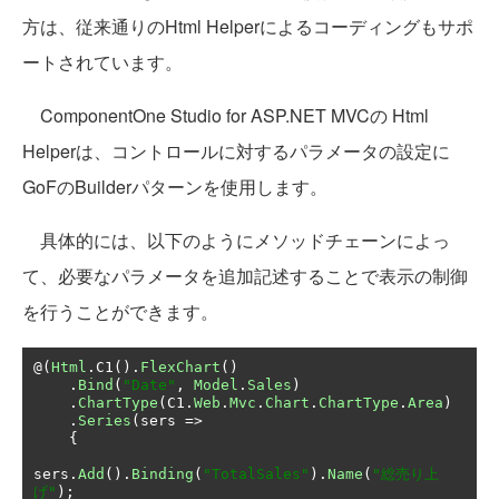
方は、従来通りのHtml Helperによるコーディングもサポ
ートされています。
ComponentOne Studio for ASP.NET MVCの Html
Helperは、コントロールに対するパラメータの設定に
GoFのBuilderパターンを使用します。
具体的には、以下のようにメソッドチェーンによっ
て、必要なパラメータを追加記述することで表示の制御
を行うことができます。
@(
Html
.
C1
().
FlexChart
()
.
Bind
(
"Date"
,
Model
.
Sales
)
.
ChartType
(
C1
.
Web
.
Mvc
.
Chart
.
ChartType
.
Area
)
.
Series
(
sers 
=>
{
sers
.
Add
().
Binding
(
"TotalSales"
).
Name
(
"総売り上
げ"
);