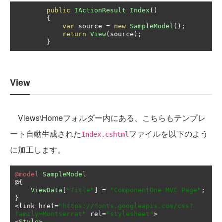
public
IActionResult
Index
()
{
var
 source 
=
new
SampleModel
();
return
View
(
source
);
}
View
Views\Homeフォルダー内にある、こちらもテンプレ
ート自動生成された
ファイルを以下のよう
Index.cshtml
に加工します。
@model
SampleModel
@{
ViewData
[
"Title"
]
=
"ComponentOne MVC Page"
;
}
<
link href
=
"https://fonts.googleapis.com/css?
family=Montserrat"
 rel
=
"stylesheet"
>
<
Style
>