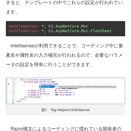
すると、テンプレートの中でこれらの設定が行われてい
ます。
@addTagHelper
*,
 C1
.
AspNetCore
.
Mvc
@addTagHelper
*,
 C1
.
AspNetCore
.
Mvc
.
FlexSheet
Intellisenseが利用できることで、コーディング中に要
素名や属性名の入力補完が行われるので、必要なパラメ
ータの設定を簡単に行うことができます。
図1 Tag HelperのIntellisense
Razor構文によるコーディングに慣れている開発者の