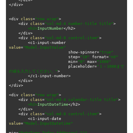
</
div
>
<
div 
class
=
"row wrap"
>
<
div 
class
=
"col-md-4 number-title title"
>
<h2>
InputNumber
</
h2
>
</
div
>
<
div 
class
=
"col-md-8 control-item"
>
<
c1
-
input
-
number 
value
=
"Model.InputValue"
                         show
-
spinner
=
"true"
                         step
=
"10"
 format
=
"n0"
                         min
=
"0"
 max
=
"1000"
                         placeholder
=
"１～1000まで
の値を入力してください。"
>
</
c1
-
input
-
number
>
</
div
>
</
div
>
<
div 
class
=
"row wrap"
>
<
div 
class
=
"col-md-4 calendar-title title"
>
<h2>
InputDateTime
</
h2
>
</
div
>
<
div 
class
=
"col-md-8 control-item"
>
<
c1
-
input
-
date 
value
=
"Model.InputDatetime"
min
=
"DateTime.Today.AddYears(-1)"