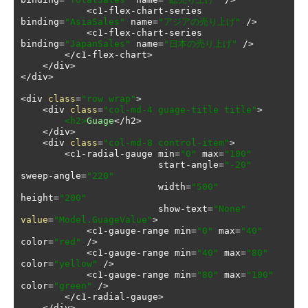
<
c1
-
flex
-
chart
-
series 
binding
=
"AsiaSales"
 name
=
"アジアの売り上げ"
/>
<
c1
-
flex
-
chart
-
series 
binding
=
"JapanSales"
 name
=
"日本の売り上げ"
/>
</
c1
-
flex
-
chart
>
</
div
>
</
div
>
<
div 
class
=
"row wrap"
>
<
div 
class
=
"col-md-4 guage-title title"
>
<h2>
Guage
</
h2
>
</
div
>
<
div 
class
=
"col-md-8 control-item"
>
<
c1
-
radial
-
gauge min
=
"0"
 max
=
"100"
                         start
-
angle
=
"-20"
sweep
-
angle
=
"220"
                         width
=
"500"
height
=
"200"
                         show
-
text
=
"None"
value
=
"Model.GuageValue"
>
<
c1
-
gauge
-
range min
=
"0"
 max
=
"40"
color
=
"red"
/>
<
c1
-
gauge
-
range min
=
"40"
 max
=
"80"
color
=
"yellow"
/>
<
c1
-
gauge
-
range min
=
"80"
 max
=
"100"
color
=
"green"
/>
</
c1
-
radial
-
gauge
>
</
div
>