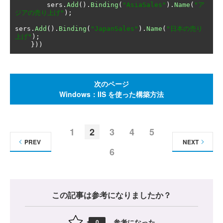
        sers
.
Add
().
Binding
(
"AsiaSales"
).
Name
(
"ア
ジアの売り上げ"
);
sers
.
Add
().
Binding
(
"JapanSales"
).
Name
(
"日本の売り
上げ"
);
}))
次のページ
Windows：IIS を使った構築方法
1
2
3
4
5
PREV
NEXT
6
この記事は参考になりましたか？
参考になった
0