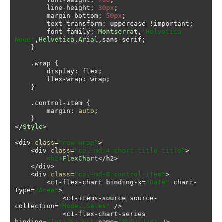
        line
-
height
:
30px
;
        margin
-
bottom
:
50px
;
        text
-
transform
:
 uppercase 
!
important
;
        font
-
family
:
Montserrat
,
'Helvetica 
Neue'
,
Helvetica
,
Arial
,
sans
-
serif
;
}
.
wrap 
{
        display
:
 flex
;
        flex
-
wrap
:
 wrap
;
}
.
control
-
item 
{
        margin
:
auto
;
}
</
Style
>
<
div 
class
=
"row wrap"
>
<
div 
class
=
"col-md-4 chart-title title"
>
<h2>
FlexChart
</
h2
>
</
div
>
<
div 
class
=
"col-md-8 control-item"
>
<
c1
-
flex
-
chart binding
-
x
=
"Date"
 chart
-
type
=
"Area"
>
<
c1
-
items
-
source source
-
collection
=
"Model.Sales"
/>
<
c1
-
flex
-
chart
-
series 
binding
=
"TotalSales"
 name
=
"総売り上げ"
/>