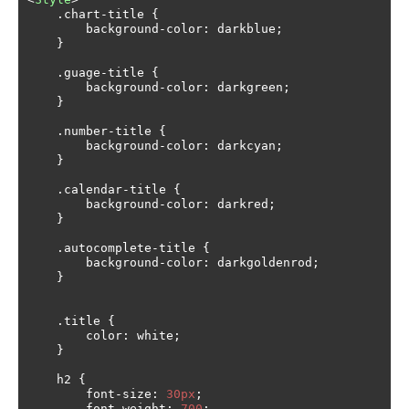
.
chart
-
title 
{
        background
-
color
:
 darkblue
;
}
.
guage
-
title 
{
        background
-
color
:
 darkgreen
;
}
.
number
-
title 
{
        background
-
color
:
 darkcyan
;
}
.
calendar
-
title 
{
        background
-
color
:
 darkred
;
}
.
autocomplete
-
title 
{
        background
-
color
:
 darkgoldenrod
;
}
.
title 
{
        color
:
 white
;
}
    h2 
{
        font
-
size
:
30px
;
        font
-
weight
:
700
;