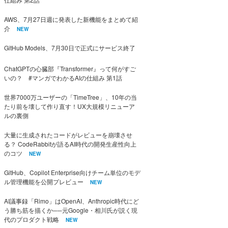
AWS、7月27日週に発表した新機能をまとめて紹
介
NEW
GitHub Models、7月30日で正式にサービス終了
ChatGPTの心臓部『Transformer』って何がすご
いの？ #マンガでわかるAIの仕組み 第1話
世界7000万ユーザーの「TimeTree」、10年の当
たり前を壊して作り直す！UX大規模リニューア
ルの裏側
大量に生成されたコードがレビューを崩壊させ
る？ CodeRabbitが語るAI時代の開発生産性向上
のコツ
NEW
GitHub、Copilot Enterprise向けチーム単位のモデ
ル管理機能を公開プレビュー
NEW
AI議事録「Rimo」はOpenAI、Anthropic時代にど
う勝ち筋を描くか──元Google・相川氏が説く現
代のプロダクト戦略
NEW