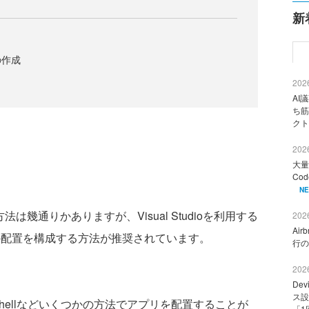
新
の作成
2026
AI
ち筋
クト
2026
大量
Co
N
法は幾通りかありますが、Visual Studioを利用する
2026
Ai
eb配置を構成する方法が推奨されています。
行の
2026
De
ス設
erShellなどいくつかの方法でアプリを配置することが
「1