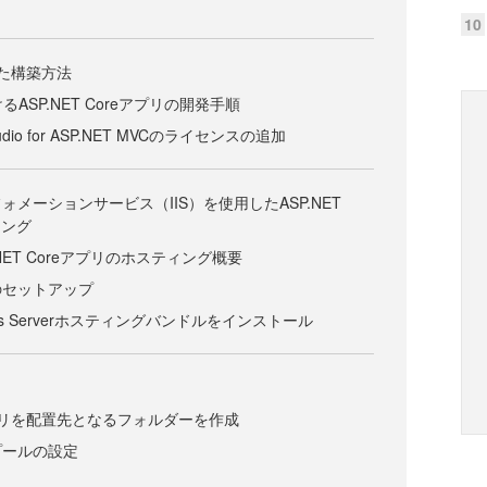
10
使った構築方法
けるASP.NET Coreアプリの開発手順
tudio for ASP.NET MVCのライセンスの追加
メーションサービス（IIS）を使用したASP.NET
ィング
.NET Coreアプリのホスティング概要
のセットアップ
ndows Serverホスティングバンドルをインストール
reアプリを配置先となるフォルダーを作成
プールの設定