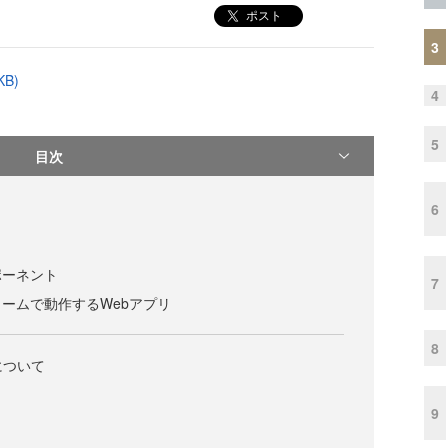
ポスト
3
B)
4
5
目次
6
ポーネント
7
ームで動作するWebアプリ
8
について
9