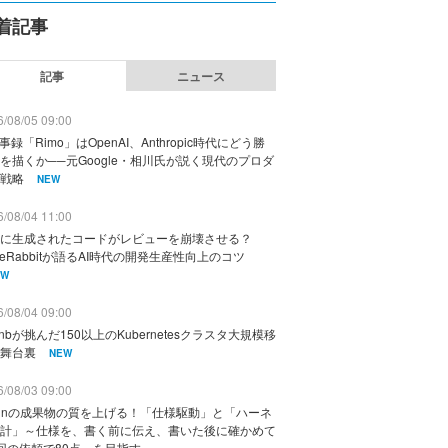
着記事
記事
ニュース
/08/05 09:00
議事録「Rimo」はOpenAI、Anthropic時代にどう勝
を描くか──元Google・相川氏が説く現代のプロダ
戦略
NEW
/08/04 11:00
に生成されたコードがレビューを崩壊させる？
deRabbitが語るAI時代の開発生産性向上のコツ
EW
/08/04 09:00
rbnbが挑んだ150以上のKubernetesクラスタ大規模移
舞台裏
NEW
/08/03 09:00
vinの成果物の質を上げる！「仕様駆動」と「ハーネ
計」～仕様を、書く前に伝え、書いた後に確かめて
回の依頼で80点」を目指す