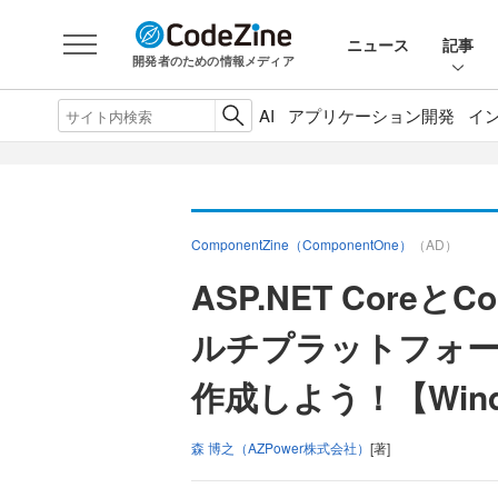
ニュース
記事
開発者のための情報メディア
AI
アプリケーション開発
イ
ComponentZine（ComponentOne）
（AD）
ASP.NET Coreと
ルチプラットフォー
作成しよう！【Win
森 博之（AZPower株式会社）
[著]