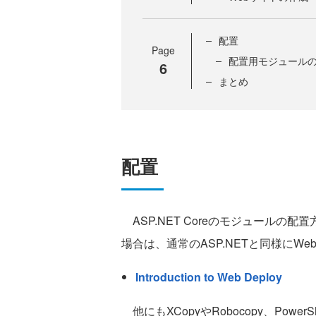
配置
Page
配置用モジュール
6
まとめ
配置
ASP.NET Coreのモジュールの配置方
場合は、通常のASP.NETと同様にW
Introduction to Web Deploy
他にもXCopyやRobocopy、Pow