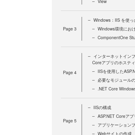
View
Windows：IIS を
Page
3
Windows環境にお
ComponentOne S
インターネットインフォ
Coreアプリのホステ
IISを使用したASP
Page
4
必要なモジュール
.NET Core Wi
IISの構成
ASP.NET Co
Page
5
アプリケーション
Webサイトの作成