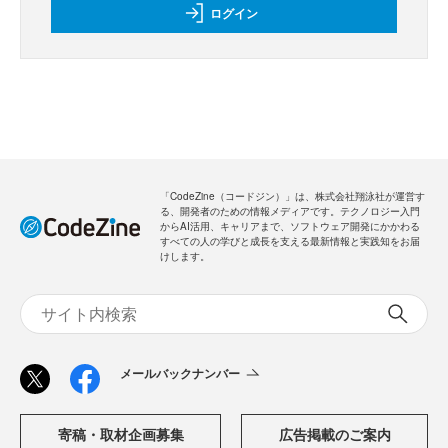
ログイン
「CodeZine（コードジン）」は、株式会社翔泳社が運営す
る、開発者のための情報メディアです。テクノロジー入門
からAI活用、キャリアまで、ソフトウェア開発にかかわる
すべての人の学びと成長を支える最新情報と実践知をお届
けします。
メールバックナンバー
寄稿・取材企画募集
広告掲載のご案内