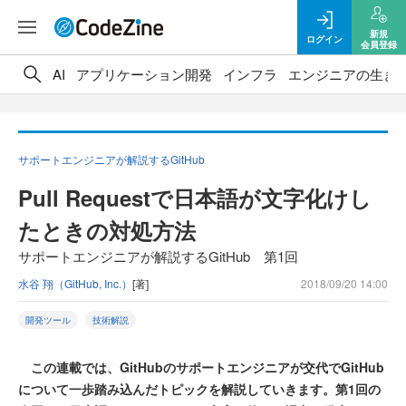
新規
ログイン
会員登録
AI
アプリケーション開発
インフラ
エンジニアの生き
サポートエンジニアが解説するGitHub
Pull Requestで日本語が文字化けし
たときの対処方法
サポートエンジニアが解説するGitHub 第1回
水谷 翔（GitHub, Inc.）
[著]
2018/09/20 14:00
開発ツール
技術解説
この連載では、GitHubのサポートエンジニアが交代でGitHub
について一歩踏み込んだトピックを解説していきます。第1回の