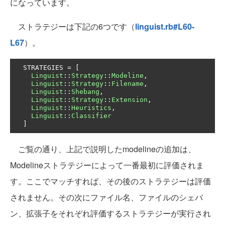
になっています。
ストラテジーは下記の6つです（
linguist.rb#L60-
L67
）。
  STRATEGIES 
=
[
Linguist
::
Strategy
::
Modeline
,
Linguist
::
Strategy
::
Filename
,
Linguist
::
Shebang
,
Linguist
::
Strategy
::
Extension
,
Linguist
::
Heuristics
,
Linguist
::
Classifier
]
ご覧の通り、上記で説明したmodelineの追加は、
Modelineストラテジーによって一番最初に評価されま
す。ここでマッチすれば、その後のストラテジーは評価
されません。その次にファイル名、ファイルのシェバ
ン、拡張子をそれぞれ評価するストラテジーが実行され