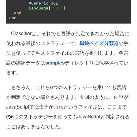
#Generic SQL
Language
[
"SQL"
]
end
end
Classifierは、それでも言語が判定できなかった場合に
使われる最後のストラテジーで、
単純ベイズ分類器
の手
法を使ってテキストファイルの言語を推測します。各言
語の訓練データは
samples
ディレクトリに保存されてい
ます。
もちろん、これら6つのストラテジーを用いても言語
が判定できない場合もあります。今回のように、内容が
JavaScriptで拡張子が
というファイルは、ここまで
.src
の6つのストラテジーを使ってもJavaScriptと判定される
ことはありませんでした。