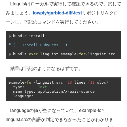
Linguistはローカルで実行して確認できるので、試して
みましょう。
lowply/garbled-diff-test
リポジトリをクロ
ーンし、下記のコマンドを実行してください。
$ bundle install

# (...Install RubyGems...)
$ bundle 
exec
 linguist example
-
for
-
linguist
.
src
結果は下記のようになるはずです。
example
-
for
-
linguist
.
src
:
13
 lines 
(
11
 sloc
)
  type
:
Text
  mime type
:
 application
/
x
-
wais
-
source

  language
:
languageの値が空になっていて、example-for-
linguist.srcの言語が判定できなかったことがわかりま