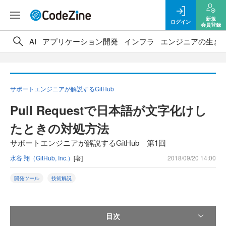
新規
ログイン
会員登録
AI
アプリケーション開発
インフラ
エンジニアの生き
サポートエンジニアが解説するGitHub
Pull Requestで日本語が文字化けし
たときの対処方法
サポートエンジニアが解説するGitHub 第1回
水谷 翔（GitHub, Inc.）
[著]
2018/09/20 14:00
開発ツール
技術解説
目次