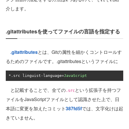
介します。
.gitattributesを使ってファイルの言語を指定する
.gitattributes
とは、Gitの属性を細かくコントロールす
るためのファイルです。.gitattributesというファイルに
*.
src linguist
-
language
=
JavaScript
と記載することで、全ての
という拡張子を持つフ
.src
ァイルをJavaScriptファイルとして認識させた上で、日
本語に変更を加えたコミット
387fd5f
では、文字化けは起
きていません。