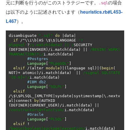
元に判断を行うのがこのストラテジーです。
の場合
.sql
は以下のように記述されています（
heuristics.rb#L453-
L467
）。
disambiguate 
".sql"
do
|
data
|
if
/^
\\i\b
|
AS \$\$
|
LANGUAGE 
'?
plpgsql'
?
/i.match(data) || /
SECURITY 
(
DEFINER
|
INVOKER
)/
i
.
match
(
data
)
||
/BEGIN( WORK| 
TRANSACTION)?;/
i
.
match
(
data
)
#Postgres
Language
[
"PLpgSQL"
]
elsif
/(
alter 
module
)|(
language sql
)|(
begin
(
NOT
)+
 atomic
)/
i
.
match
(
data
)
||
/signal SQLSTATE 
'[0-9]+'/
i
.
match
(
data
)
#IBM db2
Language
[
"SQLPL"
]
elsif
/
\$\$PLSQL_
|
XMLTYPE
|
sysdate
|
systimestamp
|
\.nextv
al
|
connect 
by
|
AUTHID 
(
DEFINER
|
CURRENT_USER
)/
i
.
match
(
data
)
||
/constructor\W+function/
i
.
match
(
data
)
#Oracle
Language
[
"PLSQL"
]
elsif
!
/begin|boolean|package|exception/
i
.
match
(
data
)