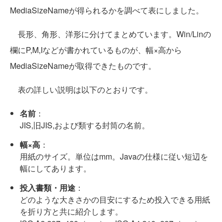
MediaSizeNameが得られるかを調べて表にしました。
長形、角形、洋形に分けてまとめています。Win/Linの
欄にP,M,Iなどが書かれているものが、幅×高から
MediaSizeNameが取得できたものです。
表の詳しい説明は以下のとおりです。
名前
：
JIS,旧JIS,および類する封筒の名前。
幅×高
：
用紙のサイズ。単位はmm。Javaの仕様に従い短辺を
幅にしてあります。
投入書類・用途
：
どのような大きさかの目安にするため投入できる用紙
を折り方と共に紹介します。