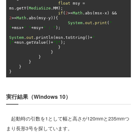
float
 msy 
=
ms
.
getY
(
MediaSize
.
MM
);
if
(
2
>=
Math
.
abs
(
msx
-
x
)
&&
2
>=
Math
.
abs
(
msy
-
y
)){
System
.
out
.
print
(
"  
"
+
msx
+
" "
+
msy
+
" : "
);
System
.
out
.
println
(
msn
.
toString
()+
"
("
+
msn
.
getValue
()+
")"
);
}
}
}
}
}
}
実行結果（Windows 10）
起動時の引数を1として幅と高さが120mmと235mmつ
まり長形3号を探しています。