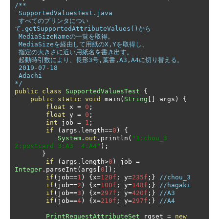
/** 

 SupportedValuesTest.java

 すべてのプリンタについ
て.getSupportedAttributeValues()から

 MediaSizeNameの一覧を取得。

 MediaSizeを経由して用紙のX,Yを取得し、

 指定の大きさに近い用紙名を書き出す。

 起動時引数により、長形3号,葉書,A3,A4に切り替える。

 2019-07-18

 Adachi

*/
public
class
SupportedValuesTest
{
public
static
void
 main
(
String
[]
 args
)
{
float
 x 
=
0
;
float
 y 
=
0
;
int
 job 
=
1
;
if
(
args
.
length
==
0
)
{
System
.
out
.
println
(
"1:chou_3  
2:postcard 3:A3  4:A4"
);
}
if
(
args
.
length
>
0
)
 job 
=
Integer
.
parseInt
(
args
[
0
]);
if
(
job
==
1
)
{
x
=
120f
;
 y
=
235f
;}
//chou_3
if
(
job
==
2
)
{
x
=
100f
;
 y
=
148f
;}
//hagaki
if
(
job
==
3
)
{
x
=
297f
;
 y
=
420f
;}
//A3
if
(
job
==
4
)
{
x
=
210f
;
 y
=
297f
;}
//A4
PrintRequestAttributeSet
 rqset 
=
new