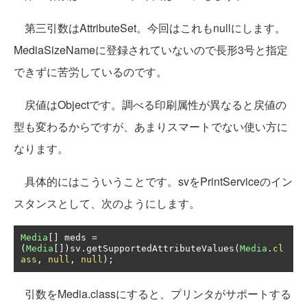
第三引数はAttributeSet。今回はこれもnullにします。
MediaSizeNameに登録されていないので長形3号と指定
できずに苦労しているのです。
戻値はObjectです。調べる印刷属性が異なると戻値の
型も変わるからですが、あまりスマートでない使い方に
なります。
具体的にはこういうことです。svをPrintServiceのイン
スタンスとして、次のようにします。
Media
[]
 meds 
=
(
Media
[])
sv
.
getSupportedAttributeValues
(
Media
.
cl
ass
,
null
,
null
);
引数をMedia.classにすると、プリンタがサポートする