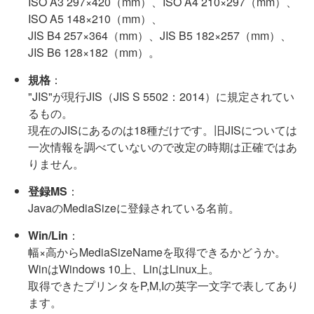
ISO A3 297×420（mm）、ISO A4 210×297（mm）、
ISO A5 148×210（mm）、
JIS B4 257×364（mm）、JIS B5 182×257（mm）、
JIS B6 128×182（mm）。
規格
：
"JIS"が現行JIS（JIS S 5502：2014）に規定されてい
るもの。
現在のJISにあるのは18種だけです。旧JISについては
一次情報を調べていないので改定の時期は正確ではあ
りません。
登録MS
：
JavaのMediaSizeに登録されている名前。
Win/Lin
：
幅×高からMediaSizeNameを取得できるかどうか。
WinはWindows 10上、LinはLinux上。
取得できたプリンタをP,M,Iの英字一文字で表してあり
ます。