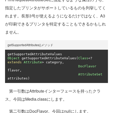
指定したプリンタがサポートしているものを列挙してく
れます。長形3号が使えるようになるだけではなく、A3
が印刷できるプリンタを特定することもできるかもしれ
ません。
getSupportedAttributes()メソッド
Object
 getSupportedAttributeValues
(
Class
<?
extends
Attribute
>
 category
,
DocFlavor
flavor
,
AttributeSet
attributes
)
第一引数はAttributeインターフェースを持ったクラ
ス。今回はMedia.classにします。
第二引数はDocFlavor。今回はnullにします。