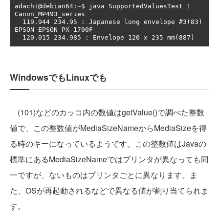
adachi@debian64:~$ java SupportedValuesTest 1

Canon_MP493_series

  119.944 234.95 : Japanese long envelope #3(83)

EPSON_EPSON_PX-1700F

WindowsでもLinuxでも
(101)などのカッコ内の数値はgetValue()で調べた整数
値で、この整数値がMediaSizeNameからMediaSizeを得
る時のキーになっているようです。この整数値はJavaの
標準にあるMediaSizeNameではプリンタが異なっても同
一ですが、ないものはプリンタごとに異なります。ま
た、OSが再起動されるなどで異なる値が割り当てられま
す。