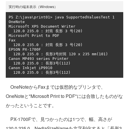
実行時の端末表示（Windows）
PS Z:\java\print01> java SupportedValuesTest 1

OneNote

Microsoft XPS Document Writer

  120.0 235.0 : 封筒 長形 3 号(20)

Microsoft Print to PDF

Fax

  120.0 235.0 : 封筒 長形 3 号(20)

EPSON PX-1700F

  120.0 235.0 : 長形3号封筒 120 x 235 mm(101)

Canon MP493 series Printer

  120.0 235.0 : 長形3号(112)

Canon Inkjet iP9910

OneNoteからFaxまでは仮想的なプリンタで、
OneNoteと"Microsoft Print to PDF"には合致したものがな
かったということです。
PX-1700Fで、見つかったのは1つで、幅、高さが
120.0,235.0、NediaSizeNameを文字列化すると「長形3