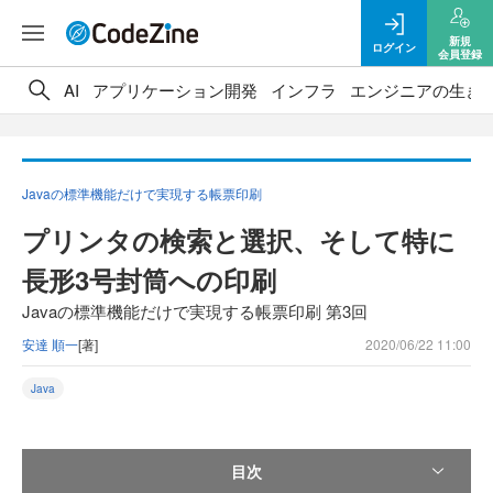
新規
ログイン
会員登録
AI
アプリケーション開発
インフラ
エンジニアの生き
Javaの標準機能だけで実現する帳票印刷
プリンタの検索と選択、そして特に
長形3号封筒への印刷
Javaの標準機能だけで実現する帳票印刷 第3回
安達 順一
[著]
2020/06/22 11:00
Java
目次