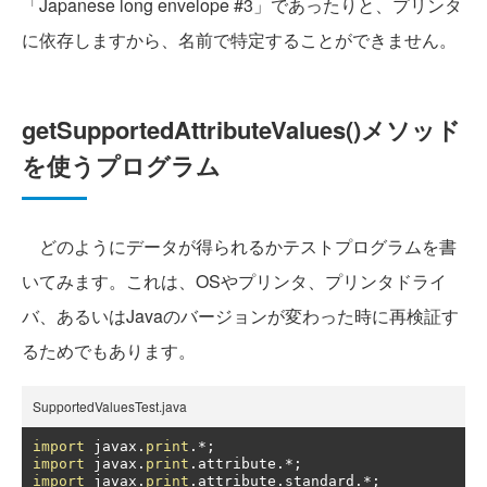
「Japanese long envelope #3」であったりと、プリンタ
に依存しますから、名前で特定することができません。
getSupportedAttributeValues()メソッド
を使うプログラム
どのようにデータが得られるかテストプログラムを書
いてみます。これは、OSやプリンタ、プリンタドライ
バ、あるいはJavaのバージョンが変わった時に再検証す
るためでもあります。
SupportedValuesTest.java
import
 javax
.
print
.*;
import
 javax
.
print
.
attribute
.*;
import
 javax
.
print
.
attribute
.
standard
.*;