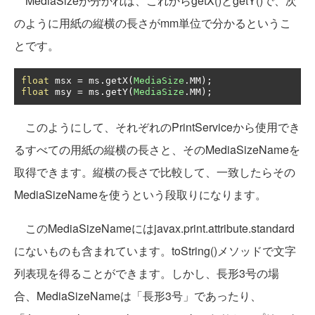
MediaSizeが分かれば、これからgetX()とgetY()で、次
のように用紙の縦横の長さがmm単位で分かるというこ
とです。
float
 msx 
=
 ms
.
getX
(
MediaSize
.
MM
);
float
 msy 
=
 ms
.
getY
(
MediaSize
.
MM
);
このようにして、それぞれのPrintServiceから使用でき
るすべての用紙の縦横の長さと、そのMediaSizeNameを
取得できます。縦横の長さで比較して、一致したらその
MediaSizeNameを使うという段取りになります。
このMediaSizeNameにはjavax.print.attribute.standard
にないものも含まれています。toString()メソッドで文字
列表現を得ることができます。しかし、長形3号の場
合、MediaSizeNameは「長形3号」であったり、