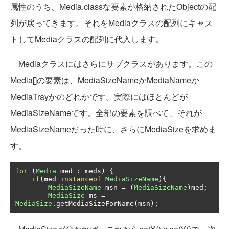
属性のうち、Media.classな要素が格納されたObjectの配
列が戻ってきます。それをMediaクラスの配列にキャス
トしてMediaクラスの配列に代入します。
Mediaクラスにはさらにサブクラスがあります。この
Media[]の要素は、MediaSizeNameかMediaNameか
MediaTrayかのどれかです。実際にはほとんどが
MediaSizeNameです。全部の要素を調べて、それが
MediaSizeNameだった時に、さらにMediaSizeを求めま
す。
for
(
Media
 med 
:
 meds
)
{
if
(
med 
instanceof
MediaSizeName
){
MediaSizeName
 msn 
=
(
MediaSizeName
)
med
;
MediaSize
 ms 
=
MediaSize
.
getMediaSizeForName
(
msn
);