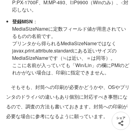
P:PX-1700F、M:MP-493、I:iP9900（Winのみ）、-:対
応しない。
登録MSN
：
MediaSizeNameに定数フィールド値が用意されてい
るものの名前です。
プリンタから得られるMediaSizeNameではなく
javax.print.attribute.standardにある近いサイズの
MediaSizeNameです（≒は近い、＝は同等）。
ここに名前が入っていても「Win/Lin」の欄にPMIのど
れかがない場合は、印刷に指定できません。
そもそも、封筒への印刷が必要かどうかや、OSやプリ
ンタのドライバの違いもあり個別に対応すべき事態にな
るので、調査の方法も書いておきます。封筒への印刷が
必要な場合に参考になるように願っています。
シェア