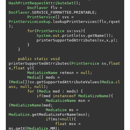
HashPrintRequestAttributeSet
();
DocFlavor
 flv 
=
DocFlavor
.
SERVICE_FORMATTED
.
PRINTABLE
;
PrintService
[]
 svs 
=
PrintServiceLookup
.
lookupPrintServices
(
flv
,
rqset
);
for
(
PrintService
 sv
:
svs
){
System
.
out
.
println
(
sv
.
getName
());
            printerSupportedAtrributes
(
sv
,
x
,
y
);
}
}
public
static
void
printerSupportedAtrributes
(
PrintService
 sv
,
float
x
,
float
 y
){
MediaSizeName
 retmsn 
=
null
;
Media
[]
 meds 
=
(
Media
[])
sv
.
getSupportedAttributeValues
(
Media
.
cl
ass
,
null
,
null
);
for
(
Media
 med 
:
 meds
)
{
if
(
med 
instanceof
MediaSizeName
){
MediaSizeName
 msn 
=
(
MediaSizeName
)
med
;
MediaSize
 ms 
=
MediaSize
.
getMediaSizeForName
(
msn
);
if
(
ms
!=
null
){
float
 msx 
=
ms
.
getX
(
MediaSize
.
MM
);