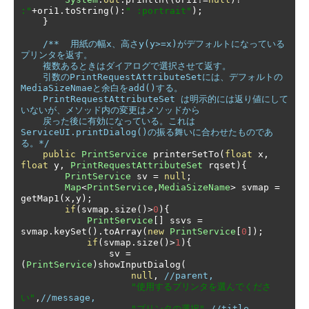
:"
+
ori1
.
toString
():
" :portrait"
);
}
/**  用紙の幅x、高さy(y>=x)がデフォルトになっている
プリンタを返す。

    複数あるときはダイアログで選択させて返す。

    引数のPrintRequestAttributeSetには、デフォルトの
MediaSizeNmaeと余白をadd()する。

    PrintRequestAttributeSet は明示的には返り値にして
いないが、メソッド内の変更はメソッドから

    戻った後に有効になっている。これは
ServiceUI.printDialog()の振る舞いに合わせたものであ
る。*/
public
PrintService
 printerSetTo
(
float
 x
,
float
 y
,
PrintRequestAttributeSet
 rqset
){
PrintService
 sv 
=
null
;
Map
<
PrintService
,
MediaSizeName
>
 svmap 
=
getMap1
(
x
,
y
);
if
(
svmap
.
size
()>
0
){
PrintService
[]
 ssvs 
=
svmap
.
keySet
().
toArray
(
new
PrintService
[
0
]);
if
(
svmap
.
size
()>
1
){
                sv 
=
(
PrintService
)
showInputDialog
(
null
,
//parent,
"使用するプリンタを選んでくださ
い"
,
//message,
"プリンタの選択"
,
//title,