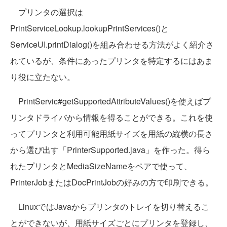
プリンタの選択は
PrintServiceLookup.lookupPrintServices()と
ServiceUI.printDialog()を組み合わせる方法がよく紹介さ
れているが、条件にあったプリンタを特定するにはあま
り役に立たない。
PrintServic#getSupportedAttributeValues()を使えばプ
リンタドライバから情報を得ることができる。これを使
ってプリンタと利用可能用紙サイズを用紙の縦横の長さ
から選び出す「PrinterSupported.java」を作った。得ら
れたプリンタとMediaSizeNameをペアで使って、
PrinterJobまたはDocPrintJobの好みの方で印刷できる。
LinuxではJavaからプリンタのトレイを切り替えるこ
とができないが、用紙サイズごとにプリンタを登録し、