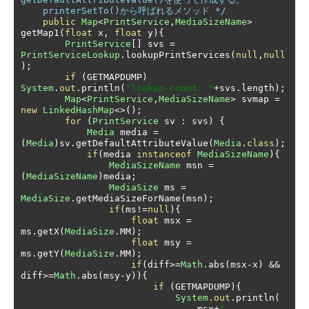
    printerSetTo()から呼ばれるメソッド */
public
Map
<
PrintService
,
MediaSizeName
>
getMap1
(
float
 x
,
float
 y
){
PrintService
[]
 svs 
=
PrintServiceLookup
.
lookupPrintServices
(
null
,
null
);
if
(
GETMAPDUMP
)
System
.
out
.
println
(
"lookup-count: "
+
svs
.
length
);
Map
<
PrintService
,
MediaSizeName
>
 svmap 
=
new
LinkedHashMap
<>();
for
(
PrintService
 sv 
:
 svs
)
{
Media
 media 
=
(
Media
)
sv
.
getDefaultAttributeValue
(
Media
.
class
);
if
(
media 
instanceof
MediaSizeName
){
MediaSizeName
 msn 
=
(
MediaSizeName
)
media
;
MediaSize
 ms 
=
MediaSize
.
getMediaSizeForName
(
msn
);
if
(
ms
!=
null
){
float
 msx 
=
ms
.
getX
(
MediaSize
.
MM
);
float
 msy 
=
ms
.
getY
(
MediaSize
.
MM
);
if
(
diff
>=
Math
.
abs
(
msx
-
x
)
&&
diff
>=
Math
.
abs
(
msy
-
y
)){
if
(
GETMAPDUMP
){
System
.
out
.
println
(
                                msx
+
" 