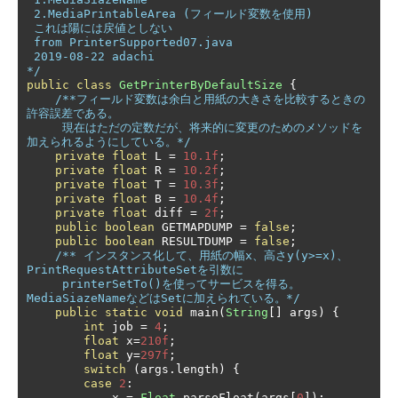
 2.MediaPrintableArea (フィールド変数を使用)

 これは陽には戻値としない

 from PrinterSupported07.java

 2019-08-22 adachi

*/
public
class
GetPrinterByDefaultSize
{
/**フィールド変数は余白と用紙の大きさを比較するときの
許容誤差である。

     現在はただの定数だが、将来的に変更のためのメソッドを
加えられるようにしている。*/
private
float
 L 
=
10.1f
;
private
float
 R 
=
10.2f
;
private
float
 T 
=
10.3f
;
private
float
 B 
=
10.4f
;
private
float
 diff 
=
2f
;
public
boolean
 GETMAPDUMP 
=
false
;
public
boolean
 RESULTDUMP 
=
false
;
/** インスタンス化して、用紙の幅x、高さy(y>=x)、
PrintRequestAttributeSetを引数に

     printerSetTo()を使ってサービスを得る。
MediaSiazeNameなどはSetに加えられている。*/
public
static
void
 main
(
String
[]
 args
)
{
int
 job 
=
4
;
float
 x
=
210f
;
float
 y
=
297f
;
switch
(
args
.
length
)
{
case
2
:
            x 
=
Float
.
parseFloat
(
args
[
0
]);