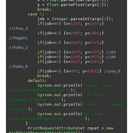
            y 
=
Float
.
parseFloat
(
args
[
1
]);
break
;
case
1
:
            job 
=
Integer
.
parseInt
(
args
[
0
]);
if
(
job
==
0
)
{
x
=
120f
;
 y
=
235f
;}
//chou_3
if
(
job
==
1
)
{
x
=
100f
;
 y
=
148f
;}
//hagaki
if
(
job
==
2
)
{
x
=
240f
;
 y
=
332f
;}
//kaku_2
if
(
job
==
3
)
{
x
=
297f
;
 y
=
420f
;}
//A3
if
(
job
==
4
)
{
x
=
210f
;
 y
=
297f
;}
//A4
if
(
job
==
5
)
{
x
=
162f
;
 y
=
229f
;}
//kaku_6
if
(
job
==
6
)
{
x
=
98f
;
 y
=
190f
;}
//you_6
break
;
default
:
System
.
out
.
println
(
"usage: java 
GetPrinterByDefaultSize n"
);
System
.
out
.
println
(
" 0:chou3 
1:hagaki 2:kaku2 3:A3"
);
System
.
out
.
println
(
" 4:A4    5:kaku6  
6:you6 "
);
System
.
out
.
println
(
"or java 
GetPrinterByDefaultSize x y ..."
);
}
PrintRequestAttributeSet
 rqset 
=
new
HashPrintRequestAttributeSet
();