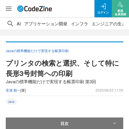
新規
ログイン
会員登録
AI
アプリケーション開発
インフラ
エンジニアの生き
Javaの標準機能だけで実現する帳票印刷
プリンタの検索と選択、そして特に
長形3号封筒への印刷
Javaの標準機能だけで実現する帳票印刷 第3回
安達 順一
[著]
2020/06/22 11:00
Java
目次