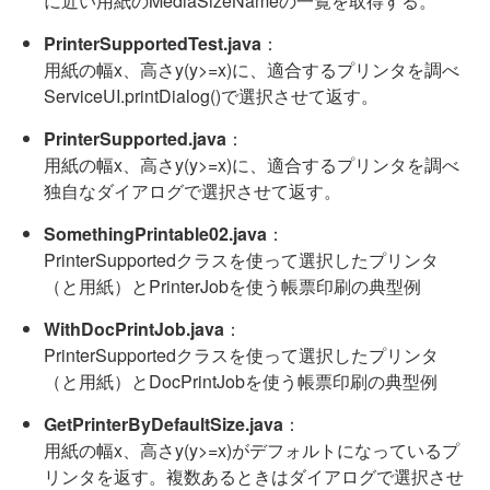
に近い用紙のMediaSizeNameの一覧を取得する。
PrinterSupportedTest.java
：
用紙の幅x、高さy(y>=x)に、適合するプリンタを調べ
ServiceUI.printDialog()で選択させて返す。
PrinterSupported.java
：
用紙の幅x、高さy(y>=x)に、適合するプリンタを調べ
独自なダイアログで選択させて返す。
SomethingPrintable02.java
：
PrinterSupportedクラスを使って選択したプリンタ
（と用紙）とPrinterJobを使う帳票印刷の典型例
WithDocPrintJob.java
：
PrinterSupportedクラスを使って選択したプリンタ
（と用紙）とDocPrintJobを使う帳票印刷の典型例
GetPrinterByDefaultSize.java
：
用紙の幅x、高さy(y>=x)がデフォルトになっているプ
リンタを返す。複数あるときはダイアログで選択させ