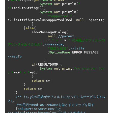
System
.
out
.
println
(
" 
:"
+
med
.
toString
());
System
.
out
.
println
(
"Supported "
+
sv
.
isAttributeValueSupported
(
med
,
null
,
 rqset
));
}
}
else
{
            showMessageDialog
(
null
,
//parent,
                    x
+
" × "
+
y
+
" の用紙がデフォルトの
プリンタがありません"
,
//message,
"残念な報告"
,
//title
JOptionPane
.
ERROR_MESSAGE 
//msgTp
);
if
(
RESULTDUMP
){
System
.
out
.
print
(
"no printer for 
: "
+
x
+
" × "
+
y
);
}
return
 sv
;
}
return
 sv
;
}
/** (x,y)の用紙がデフォルトになっているサービスをkey
とし、

    その用紙のMediaSizeNameを値とするマップを返す

    lookupPrintServices()と
getDefaultAttributeValue()を使って作成する。
