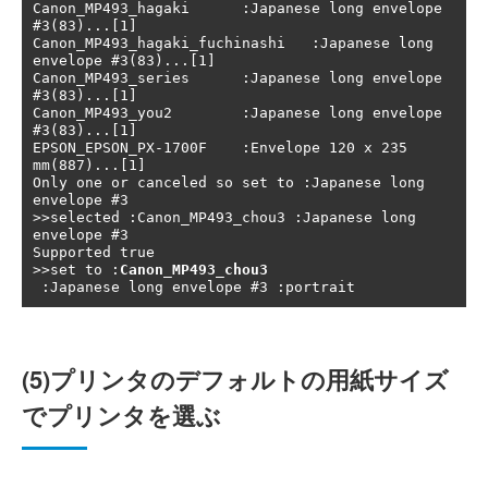
Canon_MP493_hagaki	:Japanese long envelope 
#3(83)...[1]

Canon_MP493_hagaki_fuchinashi	:Japanese long 
envelope #3(83)...[1]

Canon_MP493_series	:Japanese long envelope 
#3(83)...[1]

Canon_MP493_you2	:Japanese long envelope 
#3(83)...[1]

EPSON_EPSON_PX-1700F	:Envelope 120 x 235 
mm(887)...[1]

Only one or canceled so set to :Japanese long 
envelope #3

>>selected :Canon_MP493_chou3 :Japanese long 
envelope #3

Supported true

>>set to :
Canon_MP493_chou3
(5)プリンタのデフォルトの用紙サイズ
でプリンタを選ぶ