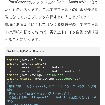
PrintServiceのメソッドにgetDefaultAttributeValue()と
いうものがあります。これでデフォルトの用紙が長形3
号になっているプリンタを探すということができます。
前項にあるように同じプリンタを複数登録してデフォル
トの用紙を替えておけば、実質上トレイを自動で切り替
えることになります。
GetPrinterByDefaultSize.java
import
 java
.
util
.*;
import
 javax
.
print
.*;
import
 javax
.
print
.
attribute
.*;
import
 javax
.
print
.
attribute
.
standard
.*;
import
 javax
.
swing
.
JOptionPane
;
import
static
 javax
.
swing
.
JOptionPane
.*;
/**

 用紙の幅x、高さy(y>=x)がデフォルトになっているプリンタを
返す。

 複数あるときはダイアログで選択させて返す。

 引数にするPrintRequestAttributeSetには次のものをadd
する。

 1.MediaSiazeName
