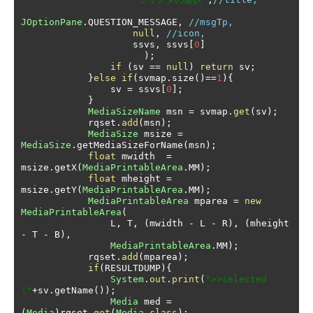
JOptionPane
.
QUESTION_MESSAGE
,
//msgTp,
null
,
//icon,
                    ssvs
,
 ssvs
[
0
]
);
if
(
sv 
==
null
)
return
 sv
;
}
else
if
(
svmap
.
size
()==
1
){
                sv 
=
 ssvs
[
0
];
}
MediaSizeName
 msn 
=
 svmap
.
get
(
sv
);
            rqset
.
add
(
msn
);
MediaSize
 msize 
=
MediaSize
.
getMediaSizeForName
(
msn
);
float
 mwidth  
=
msize
.
getX
(
MediaPrintableArea
.
MM
);
float
 mheight 
=
msize
.
getY
(
MediaPrintableArea
.
MM
);
MediaPrintableArea
 mparea 
=
new
MediaPrintableArea
(
                L
,
 T
,
(
mwidth 
-
 L 
-
 R
),
(
mheight 
-
 T 
-
 B
),
MediaPrintableArea
.
MM
);
            rqset
.
add
(
mparea
);
if
(
RESULTDUMP
){
System
.
out
.
print
(
">>selected 
:"
+
sv
.
getName
());
Media
 med 
=
(
Media
)
rqset
.
get
(
Media
.
class
);