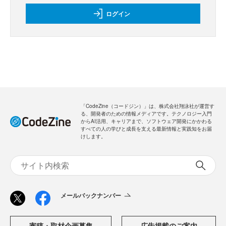
ログイン
「CodeZine（コードジン）」は、株式会社翔泳社が運営す
る、開発者のための情報メディアです。テクノロジー入門
からAI活用、キャリアまで、ソフトウェア開発にかかわる
すべての人の学びと成長を支える最新情報と実践知をお届
けします。
メールバックナンバー
寄稿・取材企画募集
広告掲載のご案内