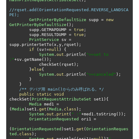
//rqset.add(OrientationRequested.REVERSE_LANDSCA
PE);
GetPrinterByDefaultSize
 supp 
=
new
GetPrinterByDefaultSize
();
        supp
.
GETMAPDUMP 
=
true
;
        supp
.
RESULTDUMP 
=
true
;
PrintService
 sv 
=
supp
.
printerSetTo
(
x
,
y
,
rqset
);
if
(
sv
!=
null
)
{
System
.
out
.
println
(
">>set to 
:"
+
sv
.
getName
());
            checkSet
(
rqset
);
}
else
{
System
.
out
.
println
(
">>canceled"
);
}
}
/** デバグ用 main()からのみ呼ばれる。*/
public
static
void
checkSet
(
PrintRequestAttributeSet
 set1
){
Media
 med1 
=
(
Media
)
set1
.
get
(
Media
.
class
);
System
.
out
.
print
(
" :"
+
med1
.
toString
());
OrientationRequested
 ori1 
=
(
OrientationRequested
)
set1
.
get
(
OrientationReques
ted
.
class
);
System
.
out
.
println
((
ori1
!=
null
)?
" 