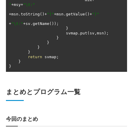
"
+
msy
+
"\t:"
+
msn
.
toString
()+
"("
+
msn
.
getValue
()+
")"
+
"\t:"
+
sv
.
getName
());
}
                        svmap
.
put
(
sv
,
msn
);
}
}
}
}
return
 svmap
;
}
}
まとめとプログラム一覧
今回のまとめ