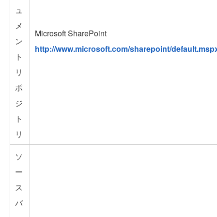
ュ
メ
Microsoft SharePoint
ン
http://www.microsoft.com/sharepoint/default.msp
ト
リ
ポ
ジ
ト
リ
ソ
ー
ス
バ