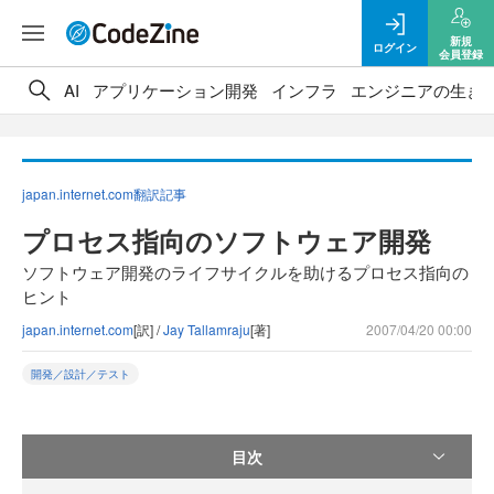
新規
ログイン
会員登録
AI
アプリケーション開発
インフラ
エンジニアの生き
japan.internet.com翻訳記事
プロセス指向のソフトウェア開発
ソフトウェア開発のライフサイクルを助けるプロセス指向の
ヒント
japan.internet.com
[訳] /
Jay Tallamraju
[著]
2007/04/20 00:00
開発／設計／テスト
目次