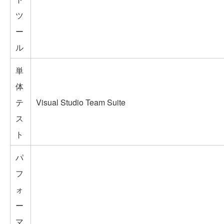
ツ
ー
ル
単
体
テ
Visual Studio Team Suite
ス
ト
パ
フ
ォ
ー
マ