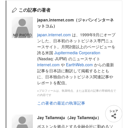
この記事の著者
japan.internet.com（ジャパンインターネ
ットコム）
japan.internet.com
は、1999年9月にオープ
ンした、日本初のネットビジネス専門ニュ
ースサイト。月間2億以上のページビューを
誇る米国
Jupitermedia Corporation
(Nasdaq: JUPM) のニュースサイト
internet.com
や
EarthWeb.com
からの最新
記事を日本語に翻訳して掲載するととも
に、日本独自のネットビジネス関連記事や
レポートを配信。
※プロフィールは、執筆時点、または直近の記事の寄稿時点で
の内容です
この著者の最近の執筆記事
シェア
Jay Tallamraju（Jay Tallamraju）
ボストンを拠点とする金融会社に勤めるソ