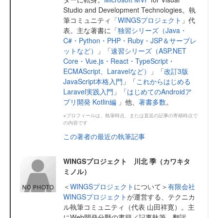
Studio and Development Technologies。執
筆コミュニティ「
WINGSプロジェクト
」代
表。主な著書に「
独習シリーズ（Java・
C#・Python・PHP・Ruby・JSP＆サーブレ
ットなど）
」「
速習シリーズ（ASP.NET
Core・Vue.js・React・TypeScript・
ECMAScript、Laravelなど）
」「
改訂3版
JavaScript本格入門
」「
これからはじめる
Laravel実践入門
」「
はじめてのAndroidア
プリ開発 Kotlin編
」他、
著書多数
。
※プロフィールは、執筆時点、または直近の記事の寄稿時点で
の内容です
この著者の最近の執筆記事
WINGSプロジェクト 川北 季（カワキタ
ミノル）
＜
WINGSプロジェクト
について＞
有限会社
WINGSプロジェクト
が運営する、テクニカ
ル執筆コミュニティ（代表 山田祥寛）。主
にWeb開発分野の書籍／記事執筆、翻訳、