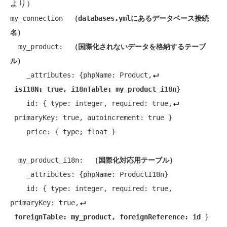
より）
my_connection  
（databases.ymlにあるデータベース接続
名）
  my_product:  
（国際化されないデータを格納するテーブ
ル）
    _attributes: {phpName: Product,
isI18N: true, i18nTable: my_product_i18n
}

    id: { type: integer, required: true,
 primaryKey: true, autoincrement: true }

    price: { type; float }

  my_product_i18n:  
（国際化対応用テーブル）
    _attributes: {phpName: ProductI18n}

    id: { type: integer, required: true, 
primaryKey: true,
foreignTable: my_product, foreignReference: id
 }  