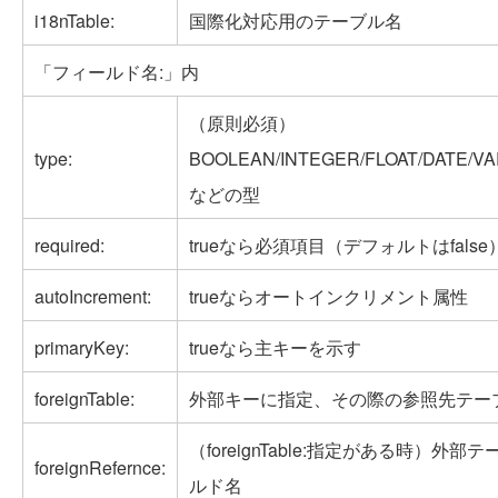
i18nTable:
国際化対応用のテーブル名
「フィールド名:」内
（原則必須）
type:
BOOLEAN/INTEGER/FLOAT/DATE/V
などの型
required:
trueなら必須項目（デフォルトはfalse
autoIncrement:
trueならオートインクリメント属性
primaryKey:
trueなら主キーを示す
foreignTable:
外部キーに指定、その際の参照先テー
（foreignTable:指定がある時）外
foreignRefernce:
ルド名