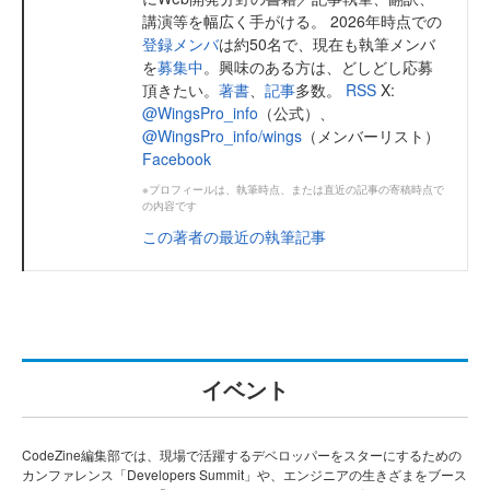
講演等を幅広く手がける。 2026年時点での
登録メンバ
は約50名で、現在も執筆メンバ
を
募集中
。興味のある方は、どしどし応募
頂きたい。
著書
、
記事
多数。
RSS
X:
@WingsPro_info
（公式）、
@WingsPro_info/wings
（メンバーリスト）
Facebook
※プロフィールは、執筆時点、または直近の記事の寄稿時点で
の内容です
この著者の最近の執筆記事
イベント
CodeZine編集部では、現場で活躍するデベロッパーをスターにするための
カンファレンス「Developers Summit」や、エンジニアの生きざまをブース