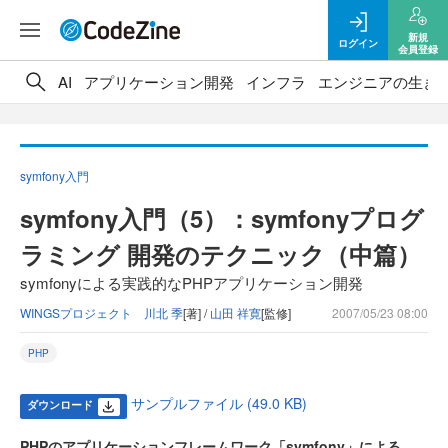
新規
ログイン
会員登録
AI
アプリケーション開発
インフラ
エンジニアの生き
symfony入門
symfony入門（5）：symfonyプログ
ラミング 開発のテクニック（中篇）
symfonyによる実践的なPHPアプリケーション開発
WINGSプロジェクト 川北 季
[著] /
山田 祥寛
[監修]
2007/05/23 08:00
PHP
サンプルファイル (49.0 KB)
ダウンロード
PHPのアプリケーションフレームワーク「symfony」による、