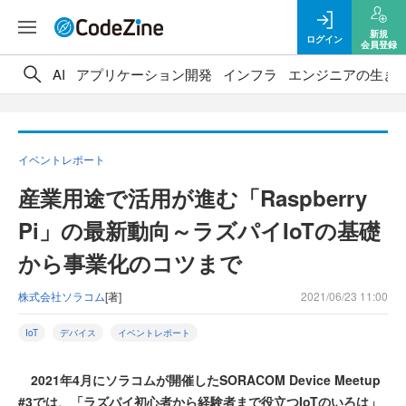
新規
ログイン
会員登録
AI
アプリケーション開発
インフラ
エンジニアの生き
イベントレポート
産業用途で活用が進む「Raspberry
Pi」の最新動向～ラズパイIoTの基礎
から事業化のコツまで
株式会社ソラコム
[著]
2021/06/23 11:00
IoT
デバイス
イベントレポート
2021年4月にソラコムが開催したSORACOM Device Meetup
#3では、「ラズパイ初心者から経験者まで役立つIoTのいろは」