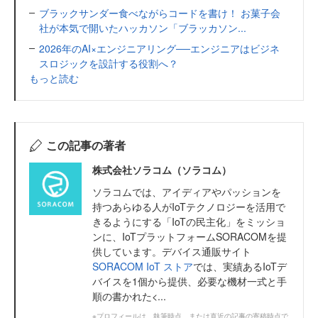
ブラックサンダー食べながらコードを書け！ お菓子会
社が本気で開いたハッカソン「ブラッカソン...
2026年のAI×エンジニアリング──エンジニアはビジネ
スロジックを設計する役割へ？
もっと読む
この記事の著者
株式会社ソラコム（ソラコム）
ソラコムでは、アイディアやパッションを
持つあらゆる人がIoTテクノロジーを活用で
きるようにする「IoTの民主化」をミッショ
ンに、IoTプラットフォームSORACOMを提
供しています。デバイス通販サイト
SORACOM IoT ストア
では、実績あるIoTデ
バイスを1個から提供、必要な機材一式と手
順の書かれた<...
※プロフィールは、執筆時点、または直近の記事の寄稿時点で