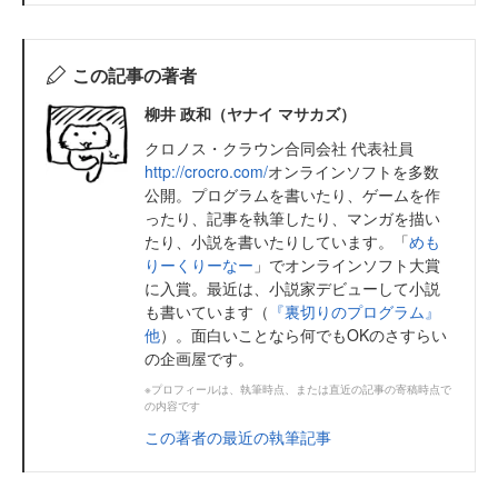
この記事の著者
柳井 政和（ヤナイ マサカズ）
クロノス・クラウン合同会社 代表社員
http://crocro.com/
オンラインソフトを多数
公開。プログラムを書いたり、ゲームを作
ったり、記事を執筆したり、マンガを描い
たり、小説を書いたりしています。「
めも
りーくりーなー
」でオンラインソフト大賞
に入賞。最近は、小説家デビューして小説
も書いています（
『裏切りのプログラム』
他
）。面白いことなら何でもOKのさすらい
の企画屋です。
※プロフィールは、執筆時点、または直近の記事の寄稿時点で
の内容です
この著者の最近の執筆記事