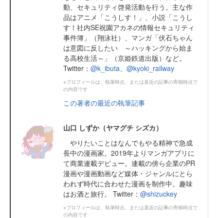
動、セキュリティ啓発活動を行う。主な作
品はアニメ「こうしす！」、小説「こうし
す！社内SE祝園アカネの情報セキュリティ
事件簿」（翔泳社）、マンガ「伏石ちゃん
は意図に反したい ～ハッキングから始ま
る高校生活～」（京姫鉄道出版）など。
Twitter：
@k_ibuta
、
@kyoki_railway
※プロフィールは、執筆時点、または直近の記事の寄稿時点で
の内容です
この著者の最近の執筆記事
山口 しずか（ヤマグチ シズカ）
やりたいことはなんでもやる精神で急成
長中の漫画家。2019年よりマンガアプリに
て商業連載デビュー。連載の傍ら企業のPR
漫画や漫画動画など媒体・ジャンルにとら
われず時代に合わせた漫画を制作中。趣味
はお酒と旅行。 Twitter：
@shizuckey
※プロフィールは、執筆時点、または直近の記事の寄稿時点で
の内容です