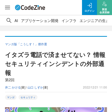
新規
ログイン
会員登録
AI
アプリケーション開発
インフラ
エンジニアの生き
マンガ版「こうしす！」傑作選
イタズラ電話で済ませてない？ 情報
セキュリティインシデントの外部通
報
第2回
井二 かける
[著] /
山口 しずか
[著]
2022/12/21 11:00
マンガ
セキュリティ