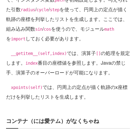
た引数
/
/
を使って、円周上の定点が描く
radius
cycle
step
軌跡の座標を列挙したリストを生成します。ここでは、
組み込み関数
/
を使うので、モジュール
sin
cos
math
を
しておく必要があります。
import
では、演算子
の処理を規定
__getitem__(self,index)
[]
します。
番目の座標値を参照します。Javaの禁じ
index
手、演算子のオーバーロードが可能になります。
では、円周上の定点が描く軌跡のx座標
xpoints(self)
だけを列挙したリストを生成します。
コンテナ（には愛テム）がなくちゃね