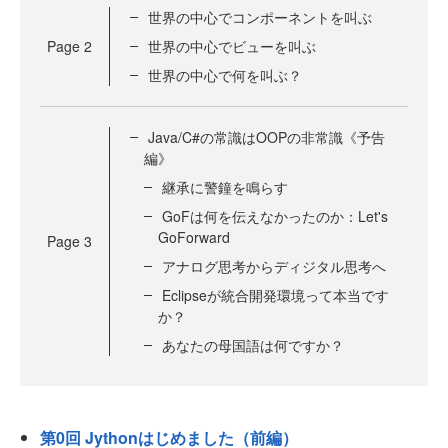
世界の中心でコンポーネントを叫ぶ
Page
2
世界の中心でビューを叫ぶ
世界の中心で何を叫ぶ？
Java/C#の常識はOOPの非常識《予告
編》
継承に警鐘を鳴らす
GoFは何を伝えなかったのか：Let's
GoForward
Page
3
アナログ思考からディジタル思考へ
Eclipseが統合開発環境って本当です
か？
あなたの母国語は何ですか？
第0回 Jythonはじめました（前編）