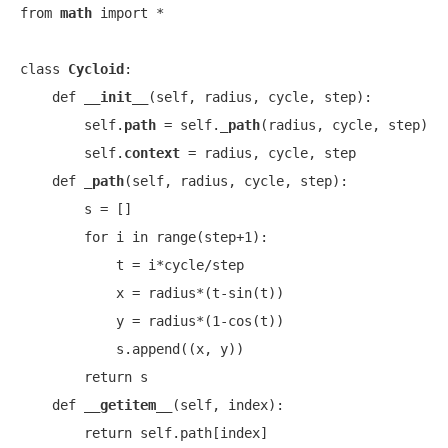
from 
math
 import *

class 
Cycloid
:

    def 
__init__
(self, radius, cycle, step):

        self.
path
 = self.
_path
(radius, cycle, step)

        self.
context
 = radius, cycle, step

    def 
_path
(self, radius, cycle, step):

        s = []

        for i in range(step+1):

            t = i*cycle/step

            x = radius*(t-sin(t))

            y = radius*(1-cos(t))

            s.append((x, y))

        return s

    def 
__getitem__
(self, index):

        return self.path[index]
