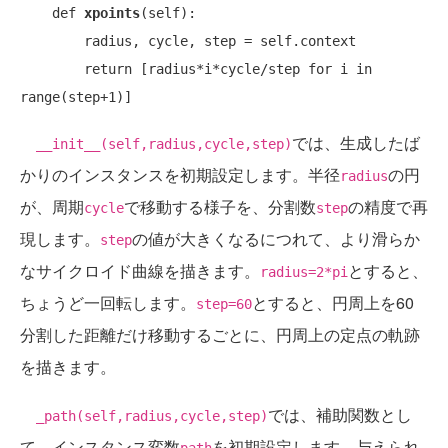
    def 
xpoints
(self):

        radius, cycle, step = self.context

        return [radius*i*cycle/step for i in 
では、生成したば
__init__(self,radius,cycle,step)
かりのインスタンスを初期設定します。半径
の円
radius
が、周期
で移動する様子を、分割数
の精度で再
cycle
step
現します。
の値が大きくなるにつれて、より滑らか
step
なサイクロイド曲線を描きます。
とすると、
radius=2*pi
ちょうど一回転します。
とすると、円周上を60
step=60
分割した距離だけ移動するごとに、円周上の定点の軌跡
を描きます。
では、補助関数とし
_path(self,radius,cycle,step)
て、インスタンス変数
を初期設定します。与えられ
path