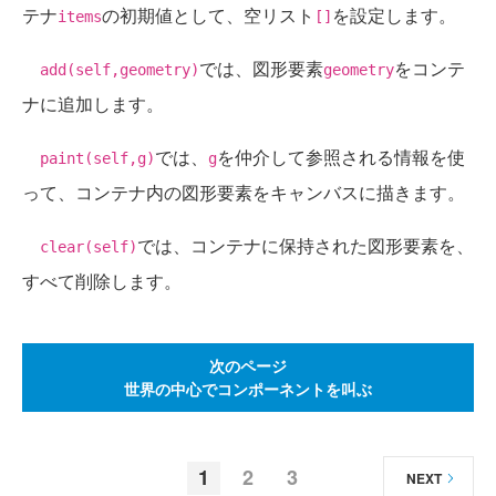
テナ
の初期値として、空リスト
を設定します。
items
[]
では、図形要素
をコンテ
add(self,geometry)
geometry
ナに追加します。
では、
を仲介して参照される情報を使
paint(self,g)
g
って、コンテナ内の図形要素をキャンバスに描きます。
では、コンテナに保持された図形要素を、
clear(self)
すべて削除します。
次のページ
世界の中心でコンポーネントを叫ぶ
1
2
3
NEXT