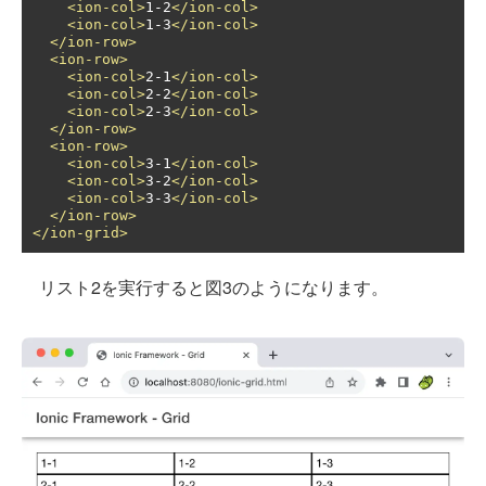
<ion-col>
1-2
</ion-col>
<ion-col>
1-3
</ion-col>
</ion-row>
<ion-row>
<ion-col>
2-1
</ion-col>
<ion-col>
2-2
</ion-col>
<ion-col>
2-3
</ion-col>
</ion-row>
<ion-row>
<ion-col>
3-1
</ion-col>
<ion-col>
3-2
</ion-col>
<ion-col>
3-3
</ion-col>
</ion-row>
</ion-grid>
リスト2を実行すると図3のようになります。