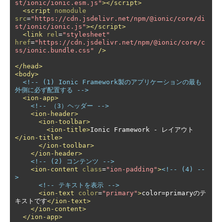
st/ionic/ionic.esm.js"
></script>
<script
nomodule
src
=
"https://cdn.jsdelivr.net/npm/@ionic/core/di
st/ionic/ionic.js"
></script>
<link
rel
=
"stylesheet"
href
=
"https://cdn.jsdelivr.net/npm/@ionic/core/c
ss/ionic.bundle.css"
/>
</head>
<body>
<!-- (1) Ionic Framework製のアプリケーションの最も
外側に必ず配置する -->
<ion-app>
<!-- （3）ヘッダー -->
<ion-header>
<ion-toolbar>
<ion-title>
Ionic Framework - レイアウト
</ion-title>
</ion-toolbar>
</ion-header>
<!-- (2) コンテンツ -->
<ion-content
class
=
"ion-padding"
>
<!-- (4) --
>
<!-- テキストを表示 -->
<ion-text
color
=
"primary"
>
color=primaryのテ
キストです
</ion-text>
</ion-content>
</ion-app>