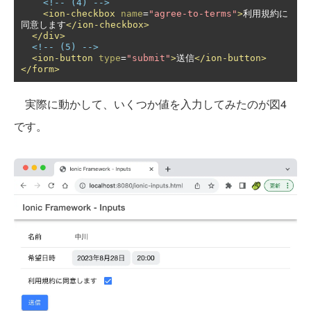
<!-- (4) -->
<ion-checkbox
name
=
"agree-to-terms"
>
利用規約に
同意します
</ion-checkbox>
</div>
<!-- (5) -->
<ion-button
type
=
"submit"
>
送信
</ion-button>
</form>
実際に動かして、いくつか値を入力してみたのが図4
です。