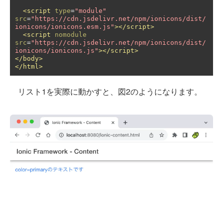
<script
type
=
"module"
src
=
"https://cdn.jsdelivr.net/npm/ionicons/dist/
ionicons/ionicons.esm.js"
></script>
<script
nomodule
src
=
"https://cdn.jsdelivr.net/npm/ionicons/dist/
ionicons/ionicons.js"
></script>
</body>
</html>
リスト1を実際に動かすと、図2のようになります。