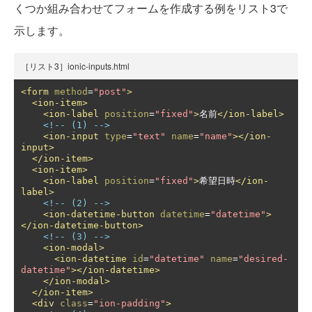
くつか組み合わせてフォームを作成する例をリスト3で
示します。
［リスト3］ionic-inputs.html
<form
method
=
"post"
>
<ion-item>
<ion-label
position
=
"fixed"
>
名前
</ion-label>
<!-- (1) -->
<ion-input
type
=
"text"
name
=
"name"
></ion-
input>
</ion-item>
<ion-item>
<ion-label
position
=
"fixed"
>
希望日時
</ion-
label>
<!-- (2) -->
<ion-datetime-button
datetime
=
"datetime"
>
</ion-datetime-button>
<!-- (3) -->
<ion-modal>
<ion-datetime
id
=
"datetime"
name
=
"desired-
datetime"
></ion-datetime>
</ion-modal>
</ion-item>
<div
class
=
"ion-padding"
>