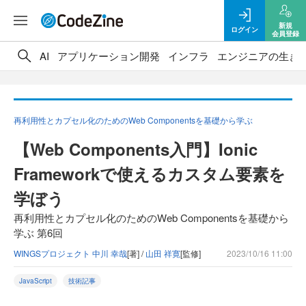
新規
ログイン
会員登録
AI
アプリケーション開発
インフラ
エンジニアの生き
再利用性とカプセル化のためのWeb Componentsを基礎から学ぶ
【Web Components入門】Ionic
Frameworkで使えるカスタム要素を
学ぼう
再利用性とカプセル化のためのWeb Componentsを基礎から
学ぶ 第6回
WINGSプロジェクト 中川 幸哉
[著] /
山田 祥寛
[監修]
2023/10/16 11:00
JavaScript
技術記事