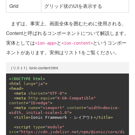
Grid
グリッド状のUIを表示する
まずは、事実上、画面全体を囲むために使用される、
Contentと呼ばれるコンポーネントについて解説します。
実体としては
と
というコンポー
<ion-app>
<ion-content>
ネントがあります。実例はリスト1をご覧ください。
［リスト1］ionic-content.html
<!DOCTYPE html>
<html
lang
=
"ja"
>
<head>
<meta
charset
=
"UTF-8"
>
<meta
http-equiv
=
"X-UA-Compatible"
content
=
"IE=edge"
>
<meta
name
=
"viewport"
content
=
"width=device-
width, initial-scale=1.0"
>
<title>
Ionic Framework - レイアウト
</title>
<script
type
=
"module"
src
=
"https://cdn.jsdelivr.net/npm/@ionic/core/di