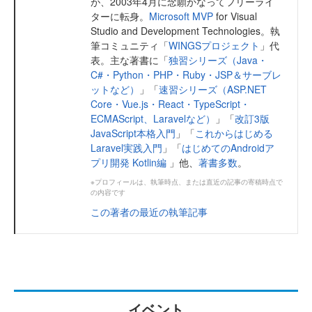
が、2003年4月に念願かなってフリーライ
ターに転身。
Microsoft MVP
for Visual
Studio and Development Technologies。執
筆コミュニティ「
WINGSプロジェクト
」代
表。主な著書に「
独習シリーズ（Java・
C#・Python・PHP・Ruby・JSP＆サーブレ
ットなど）
」「
速習シリーズ（ASP.NET
Core・Vue.js・React・TypeScript・
ECMAScript、Laravelなど）
」「
改訂3版
JavaScript本格入門
」「
これからはじめる
Laravel実践入門
」「
はじめてのAndroidア
プリ開発 Kotlin編
」他、
著書多数
。
※プロフィールは、執筆時点、または直近の記事の寄稿時点で
の内容です
この著者の最近の執筆記事
イベント