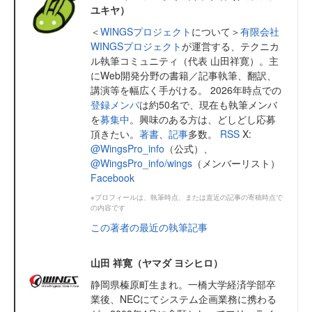
ユキヤ）
＜
WINGSプロジェクト
について＞
有限会社
WINGSプロジェクト
が運営する、テクニカ
ル執筆コミュニティ（代表 山田祥寛）。主
にWeb開発分野の書籍／記事執筆、翻訳、
講演等を幅広く手がける。 2026年時点での
登録メンバ
は約50名で、現在も執筆メンバ
を
募集中
。興味のある方は、どしどし応募
頂きたい。
著書
、
記事
多数。
RSS
X:
@WingsPro_info
（公式）、
@WingsPro_info/wings
（メンバーリスト）
Facebook
※プロフィールは、執筆時点、または直近の記事の寄稿時点で
の内容です
この著者の最近の執筆記事
山田 祥寛（ヤマダ ヨシヒロ）
静岡県榛原町生まれ。一橋大学経済学部卒
業後、NECにてシステム企画業務に携わる