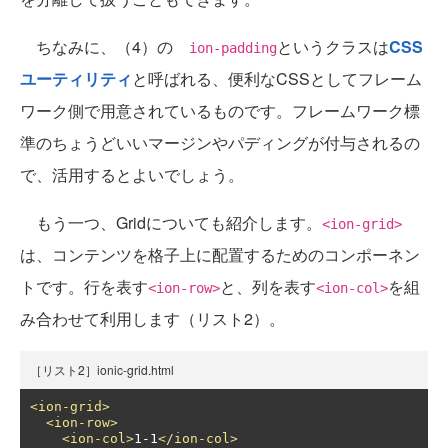
ちなみに、（4）の
というクラスは
CSS
ion-padding
ユーティリティ
と呼ばれる、便利なCSSとしてフレーム
ワーク側で用意されているものです。フレームワーク標
準のちょうどいいマージンやパディングが付与されるの
で、活用するとよいでしょう。
もう一つ、Gridについても紹介します。
<ion-grid>
は、コンテンツを格子上に配置するためのコンポーネン
トです。行を表す
と、列を表す
を組
<ion-row>
<ion-col>
み合わせて利用します（リスト2）。
［リスト2］ionic-grid.html
<ion-grid>
<ion-row>
<ion-col>
1-1
</ion-col>