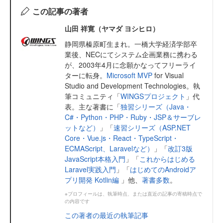
この記事の著者
山田 祥寛（ヤマダ ヨシヒロ）
静岡県榛原町生まれ。一橋大学経済学部卒
業後、NECにてシステム企画業務に携わる
が、2003年4月に念願かなってフリーライ
ターに転身。
Microsoft MVP
for Visual
Studio and Development Technologies。執
筆コミュニティ「
WINGSプロジェクト
」代
表。主な著書に「
独習シリーズ（Java・
C#・Python・PHP・Ruby・JSP＆サーブレ
ットなど）
」「
速習シリーズ（ASP.NET
Core・Vue.js・React・TypeScript・
ECMAScript、Laravelなど）
」「
改訂3版
JavaScript本格入門
」「
これからはじめる
Laravel実践入門
」「
はじめてのAndroidア
プリ開発 Kotlin編
」他、
著書多数
。
※プロフィールは、執筆時点、または直近の記事の寄稿時点で
の内容です
この著者の最近の執筆記事