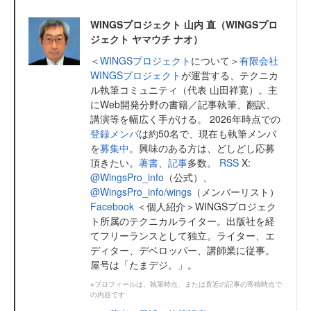
WINGSプロジェクト 山内 直（WINGSプロ
ジェクト ヤマウチ ナオ）
＜
WINGSプロジェクト
について＞
有限会社
WINGSプロジェクト
が運営する、テクニカ
ル執筆コミュニティ（代表 山田祥寛）。主
にWeb開発分野の書籍／記事執筆、翻訳、
講演等を幅広く手がける。 2026年時点での
登録メンバ
は約50名で、現在も執筆メンバ
を
募集中
。興味のある方は、どしどし応募
頂きたい。
著書
、
記事
多数。
RSS
X:
@WingsPro_info
（公式）、
@WingsPro_info/wings
（メンバーリスト）
Facebook
＜個人紹介＞WINGSプロジェク
ト所属のテクニカルライター。出版社を経
てフリーランスとして独立。ライター、エ
ディター、デベロッパー、講師業に従事。
屋号は「たまデジ。」。
※プロフィールは、執筆時点、または直近の記事の寄稿時点で
の内容です