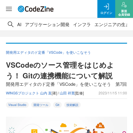
新規
ログイン
会員登録
AI
アプリケーション開発
インフラ
エンジニアの生き
開発用エディタのド定番「VSCode」を使いこなそう
VSCodeのソース管理をはじめよ
う！ Gitの連携機能について解説
開発用エディタのド定番「VSCode」を使いこなそう 第7回
WINGSプロジェクト 山内 直
[著] /
山田 祥寛
[監修]
2023/11/15 11:00
Visual Studio
開発ツール
Git
技術解説