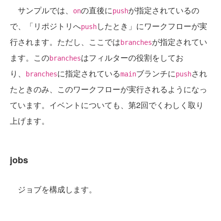
サンプルでは、
の直後に
が指定されているの
on
push
で、「リポジトリへ
したとき」にワークフローが実
push
行されます。ただし、ここでは
が指定されてい
branches
ます。この
はフィルターの役割をしてお
branches
り、
に指定されている
ブランチに
され
branches
main
push
たときのみ、このワークフローが実行されるようになっ
ています。イベントについても、第2回でくわしく取り
上げます。
jobs
ジョブを構成します。