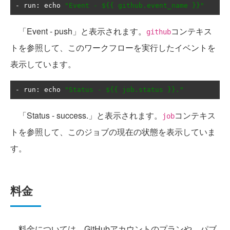
-
 run
:
 echo 
"Event - ${{ github.event_name }}"
「Event - push」と表示されます。
コンテキス
github
トを参照して、このワークフローを実行したイベントを
表示しています。
-
 run
:
 echo 
"Status - ${{ job.status }}."
「Status - success.」と表示されます。
コンテキス
job
トを参照して、このジョブの現在の状態を表示していま
す。
料金
料金については、GitHubアカウントのプランや、パブ