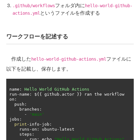
フォルダ内に
.github/workflows
hello-world-github-
というファイルを作成する
actions.yml
ワークフローを記述する
作成した
ファイルに
hello-world-github-actions.yml
以下を記載し、保存します。
name
:
Hello
World
GitHub
Actions
run
-
name
:
 $
{{
 github
.
actor 
}}
 ran the workflow

on
:
  push
:
    branches
:
-
'main'
jobs
:
print
-
info
-
job
:
    runs
-
on
:
 ubuntu
-
latest

    steps
:
-
 run
:
 echo 
"Hello World GitHub Actions"