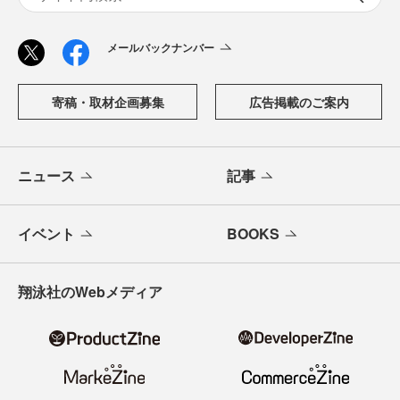
「CodeZine（コードジン）」は、株式会社翔泳社が運営す
る、開発者のための情報メディアです。テクノロジー入門
からAI活用、キャリアまで、ソフトウェア開発にかかわる
すべての人の学びと成長を支える最新情報と実践知をお届
けします。
メールバックナンバー
寄稿・取材企画募集
広告掲載のご案内
ニュース
記事